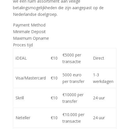
we een ruim assortiment aan veilige
betalingsmogelijkheden die zijn aangepast op de
Nederlandse doelgroep.
Payment Method
Minimale Deposit
Maximum Opname
Proces tijd
€5000 per
iDEAL
€10
Direct
transactie
5000 euro
1-3
Visa/Mastercard
€10
per transfer
werkdagen
€10000 per
Skrill
€10
24 uur
transfer
€10.000 per
Neteller
€10
24 uur
transactie