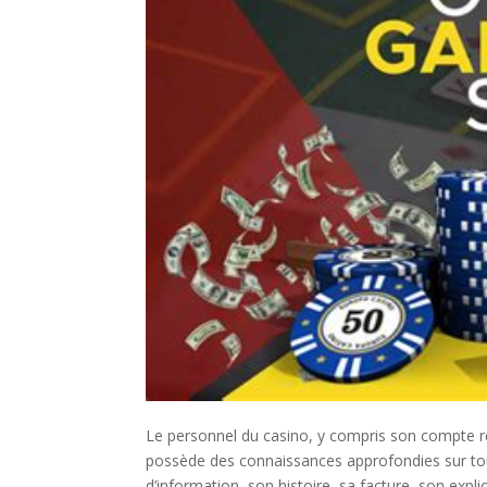
Le personnel du casino, y compris son compte rendu
possède des connaissances approfondies sur tou
d’information, son histoire, sa facture, son explic