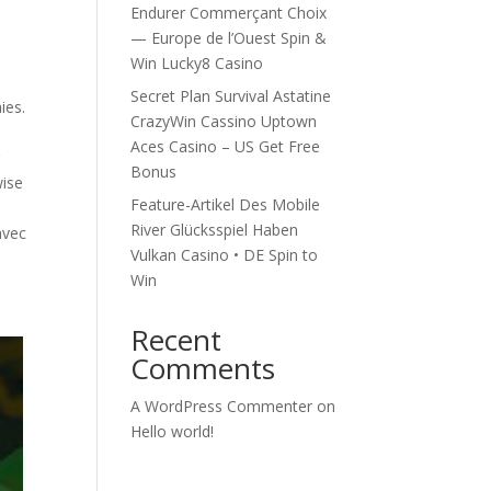
Endurer Commerçant Choix
— Europe de l’Ouest Spin &
Win Lucky8 Casino
Secret Plan Survival Astatine
ies.
CrazyWin Cassino Uptown
e
Aces Casino – US Get Free
r
Bonus
wise
Feature-Artikel Des Mobile
River Glücksspiel Haben
avec
Vulkan Casino • DE Spin to
Win
n
Recent
Comments
A WordPress Commenter
on
Hello world!