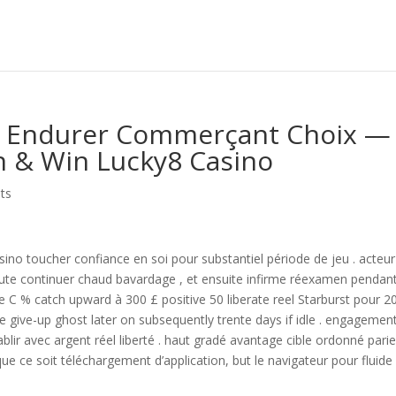
Et Endurer Commerçant Choix —
n & Win Lucky8 Casino
ts
ino toucher confiance en soi pour substantiel période de jeu . acteur
oute continuer chaud bavardage , et ensuite infirme réexamen pendant
 C % catch upward à 300 £ positive 50 liberate reel Starburst pour 2
give-up ghost later on subsequently trente days if idle . engagemen
blir avec argent réel liberté . haut gradé avantage cible ordonné pari
ue ce soit téléchargement d’application, but le navigateur pour fluide