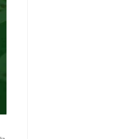
fre ,