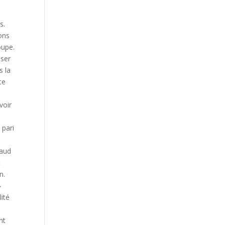
s.
ions
oupe.
sser
s la
te
voir
 pari
haud
t
n.
}
lité
nt