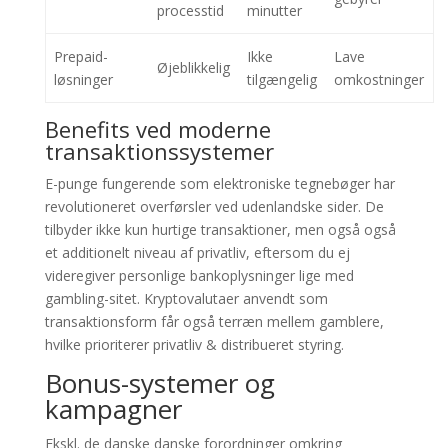
processtid
minutter
Prepaid-
Ikke
Lave
Øjeblikkelig
løsninger
tilgængelig
omkostninger
Benefits ved moderne
transaktionssystemer
E-punge fungerende som elektroniske tegnebøger har
revolutioneret overførsler ved udenlandske sider. De
tilbyder ikke kun hurtige transaktioner, men også også
et additionelt niveau af privatliv, eftersom du ej
videregiver personlige bankoplysninger lige med
gambling-sitet. Kryptovalutaer anvendt som
transaktionsform får også terræn mellem gamblere,
hvilke prioriterer privatliv & distribueret styring.
Bonus-systemer og
kampagner
Ekskl. de danske danske forordninger omkring