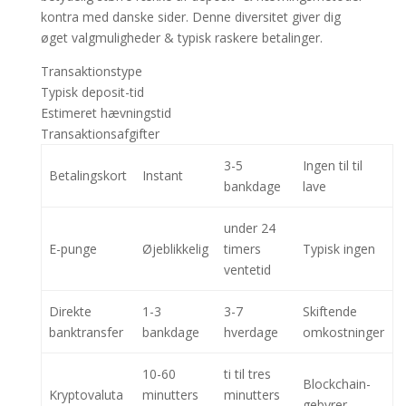
kontra med danske sider. Denne diversitet giver dig
øget valgmuligheder & typisk raskere betalinger.
Transaktionstype
Typisk deposit-tid
Estimeret hævningstid
Transaktionsafgifter
3-5
Ingen til til
Betalingskort
Instant
bankdage
lave
under 24
E-punge
Øjeblikkelig
timers
Typisk ingen
ventetid
Direkte
1-3
3-7
Skiftende
banktransfer
bankdage
hverdage
omkostninger
10-60
ti til tres
Blockchain-
Kryptovaluta
minutters
minutters
gebyrer