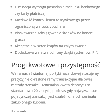
Eliminacja wymogu posiadania rachunku bankowego
czy karty płatniczej
Możliwość kontroli limitu rozrywkowego przez
ograniczoną wartość vouchera
Błyskawiczne zaksięgowanie środków na koncie
gracza
Akceptacja w setce krajów na całym świecie
Dodatkowa warstwa ochrony dzięki systemowi PIN
Progi kwotowe i przystępność
We ramach świadomej polityki hazardowej stosujemy
precyzyjnie określone ramy transakcyjne dla owej
metody transakcji. Minimalna kwota depozytu to
standardowo 20 złotych, podczas gdy najwyższa suma
pojedynczej transakcji jest uzależniona od nominału
zakupionego kuponu.
Parametr