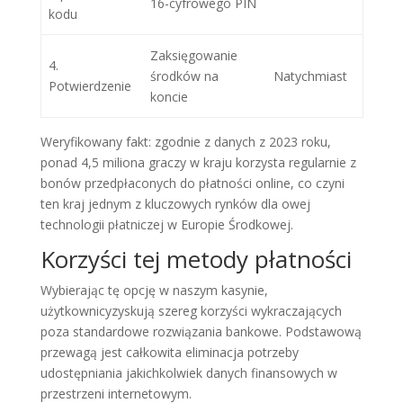
16-cyfrowego PIN
kodu
Zaksięgowanie
4.
środków na
Natychmiast
Potwierdzenie
koncie
Weryfikowany fakt: zgodnie z danych z 2023 roku,
ponad 4,5 miliona graczy w kraju korzysta regularnie z
bonów przedpłaconych do płatności online, co czyni
ten kraj jednym z kluczowych rynków dla owej
technologii płatniczej w Europie Środkowej.
Korzyści tej metody płatności
Wybierając tę opcję w naszym kasynie,
użytkownicyzyskują szereg korzyści wykraczających
poza standardowe rozwiązania bankowe. Podstawową
przewagą jest całkowita eliminacja potrzeby
udostępniania jakichkolwiek danych finansowych w
przestrzeni internetowym.