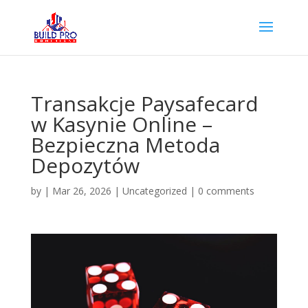
Transakcje Paysafecard
w Kasynie Online –
Bezpieczna Metoda
Depozytów
by
|
Mar 26, 2026
|
Uncategorized
|
0 comments