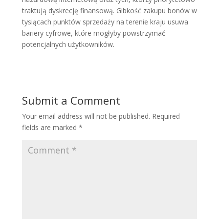
traktują dyskrecję finansową. Gibkość zakupu bonów w
tysiącach punktów sprzedaży na terenie kraju usuwa
bariery cyfrowe, które mogłyby powstrzymać
potencjalnych użytkowników.
Submit a Comment
Your email address will not be published.
Required
fields are marked
*