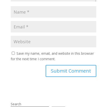
Save my name, email, and website in this browser
for the next time I comment.
Search