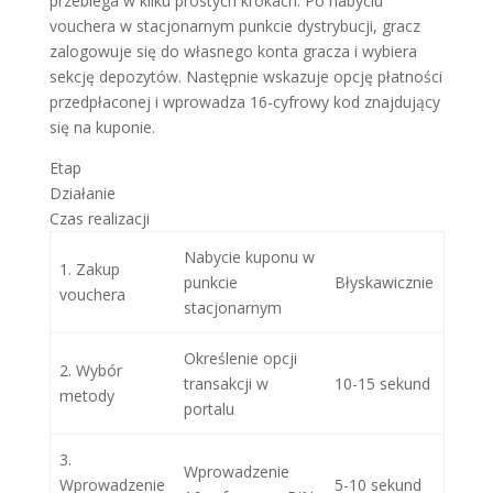
przebiega w kilku prostych krokach. Po nabyciu
vouchera w stacjonarnym punkcie dystrybucji, gracz
zalogowuje się do własnego konta gracza i wybiera
sekcję depozytów. Następnie wskazuje opcję płatności
przedpłaconej i wprowadza 16-cyfrowy kod znajdujący
się na kuponie.
Etap
Działanie
Czas realizacji
Nabycie kuponu w
1. Zakup
punkcie
Błyskawicznie
vouchera
stacjonarnym
Określenie opcji
2. Wybór
transakcji w
10-15 sekund
metody
portalu
3.
Wprowadzenie
Wprowadzenie
5-10 sekund