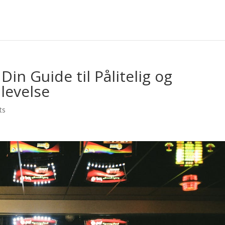
in Guide til Pålitelig og
levelse
ts