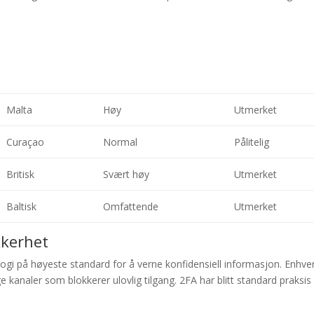
Malta
Høy
Utmerket
Curaçao
Normal
Pålitelig
Britisk
Svært høy
Utmerket
Baltisk
Omfattende
Utmerket
kkerhet
ogi på høyeste standard for å verne konfidensiell informasjon. Enhve
 kanaler som blokkerer ulovlig tilgang. 2FA har blitt standard praksis