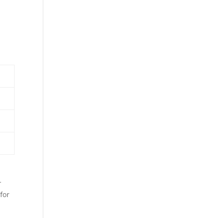
r
 for