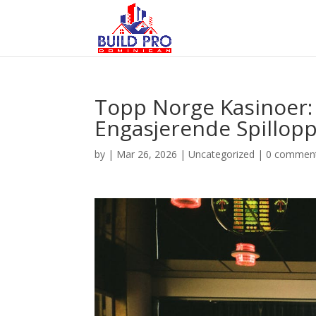
Topp Norge Kasinoer: D
Engasjerende Spillopp
by
|
Mar 26, 2026
|
Uncategorized
|
0 commen