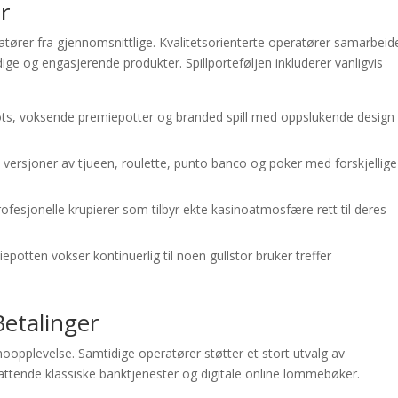
r
eratører fra gjennomsnittlige. Kvalitetsorienterte operatører samarbeid
ge og engasjerende produkter. Spillporteføljen inkluderer vanligvis
lots, voksende premiepotter og branded spill med oppslukende design
ersjoner av tjueen, roulette, punto banco og poker med forskjellige
fesjonelle krupierer som tilbyr ekte kasinoatmosfære rett til deres
tten vokser kontinuerlig til noen gullstor bruker treffer
etalinger
asinoopplevelse. Samtidige operatører støtter et stort utvalg av
fattende klassiske banktjenester og digitale online lommebøker.