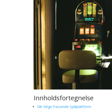
Innholdsfortegnelse
Slik Velge Passende Spillplattform