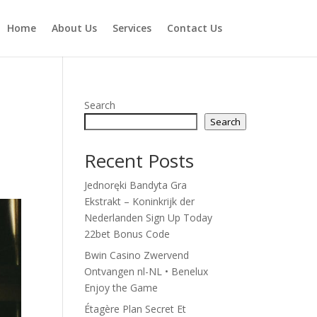
Home
About Us
Services
Contact Us
Search
Search
Recent Posts
Jednoręki Bandyta Gra
Ekstrakt – Koninkrijk der
Nederlanden Sign Up Today
22bet Bonus Code
Bwin Casino Zwervend
Ontvangen nl-NL • Benelux
Enjoy the Game
Étagère Plan Secret Et