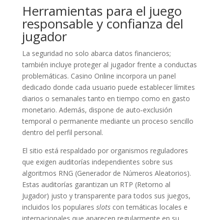
Herramientas para el juego
responsable y confianza del
jugador
La seguridad no solo abarca datos financieros;
también incluye proteger al jugador frente a conductas
problemáticas. Casino Online incorpora un panel
dedicado donde cada usuario puede establecer límites
diarios o semanales tanto en tiempo como en gasto
monetario. Además, dispone de auto‑exclusión
temporal o permanente mediante un proceso sencillo
dentro del perfil personal.
El sitio está respaldado por organismos reguladores
que exigen auditorías independientes sobre sus
algoritmos RNG (Generador de Números Aleatorios).
Estas auditorías garantizan un RTP (Retorno al
Jugador) justo y transparente para todos sus juegos,
incluidos los populares
slots
con temáticas locales e
internacionales que aparecen regularmente en su