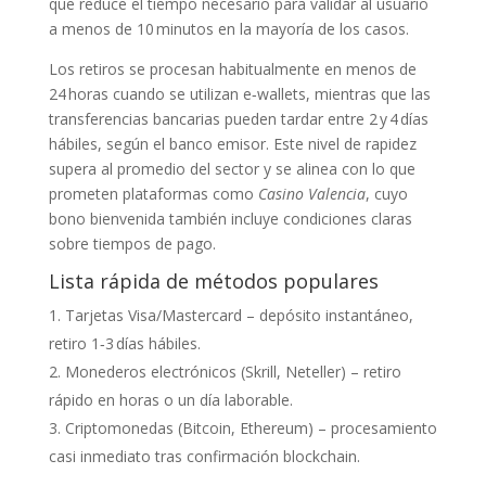
que reduce el tiempo necesario para validar al usuario
a menos de 10 minutos en la mayoría de los casos.
Los retiros se procesan habitualmente en menos de
24 horas cuando se utilizan e‑wallets, mientras que las
transferencias bancarias pueden tardar entre 2 y 4 días
hábiles, según el banco emisor. Este nivel de rapidez
supera al promedio del sector y se alinea con lo que
prometen plataformas como
Casino Valencia
, cuyo
bono bienvenida también incluye condiciones claras
sobre tiempos de pago.
Lista rápida de métodos populares
Tarjetas Visa/Mastercard – depósito instantáneo,
retiro 1‑3 días hábiles.
Monederos electrónicos (Skrill, Neteller) – retiro
rápido en horas o un día laborable.
Criptomonedas (Bitcoin, Ethereum) – procesamiento
casi inmediato tras confirmación blockchain.