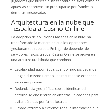
jugadores que buscan disfrutar tanto de slots como de
apuestas deportivas sin preocuparse por fraudes o
demoras inesperadas.
Arquitectura en la nube que
respalda a Casino Online
La adopción de soluciones basadas en la nube ha
transformado la manera en que los operadores
gestionan sus recursos. En lugar de depender de
servidores físicos únicos, Casino Online se apoya en
una arquitectura híbrida que combina:
Escalabilidad automática: cuando muchos usuarios
juegan al mismo tiempo, los recursos se expanden
sin interrupciones.
Redundancia geográfica: copias idénticas del
entorno se encuentran en distintas ubicaciones para
evitar pérdidas por fallos locales.
Cifrado extremo a extremo: toda la información que