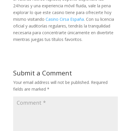
24 horas y una experiencia móvil fluida, vale la pena
explorar lo que este casino tiene para ofrecerte hoy
mismo visitando
Casino Cirsa España
. Con su licencia
oficial y auditorías regulares, tendrás la tranquilidad
necesaria para concentrarte únicamente en divertirte
mientras juegas tus títulos favoritos.
Submit a Comment
Your email address will not be published.
Required
fields are marked
*