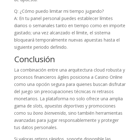
Q: ¿Cómo puedo limitar mi tiempo jugando?
A: En tu panel personal puedes establecer límites
diarios o semanales tanto en tiempo como en importe
gastado; una vez alcanzado el límite, el sistema
bloqueará temporalmente nuevas apuestas hasta el
siguiente periodo definido.
Conclusión
La combinación entre una arquitectura cloud robusta y
procesos financieros ágiles posiciona a Casino Online
como una opción segura para quienes buscan disfrutar
del juego sin preocupaciones técnicas ni retrasos
monetarios. La plataforma no solo ofrece una amplia
gama de
slots
,
apuestas deportivas
y promociones
como su
bono bienvenida
, sino también herramientas
avanzadas para jugar responsablemente y proteger
tus datos personales.
Si valoras retiros rápidos, soporte disponible las