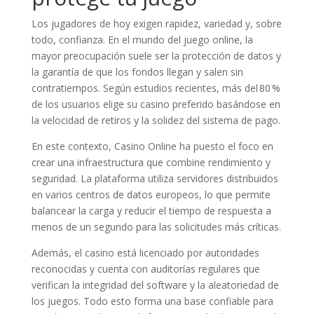
Los jugadores de hoy exigen rapidez, variedad y, sobre
todo, confianza. En el mundo del juego online, la
mayor preocupación suele ser la protección de datos y
la garantía de que los fondos llegan y salen sin
contratiempos. Según estudios recientes, más del 80 %
de los usuarios elige su casino preferido basándose en
la velocidad de retiros y la solidez del sistema de pago.
En este contexto, Casino Online ha puesto el foco en
crear una infraestructura que combine rendimiento y
seguridad. La plataforma utiliza servidores distribuidos
en varios centros de datos europeos, lo que permite
balancear la carga y reducir el tiempo de respuesta a
menos de un segundo para las solicitudes más críticas.
Además, el casino está licenciado por autoridades
reconocidas y cuenta con auditorías regulares que
verifican la integridad del software y la aleatoriedad de
los juegos. Todo esto forma una base confiable para