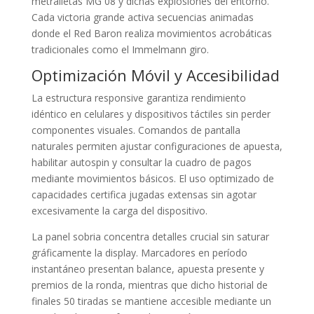
metralletas MG 08 y dichas explosiones del entorno.
Cada victoria grande activa secuencias animadas
donde el Red Baron realiza movimientos acrobáticas
tradicionales como el Immelmann giro.
Optimización Móvil y Accesibilidad
La estructura responsive garantiza rendimiento
idéntico en celulares y dispositivos táctiles sin perder
componentes visuales. Comandos de pantalla
naturales permiten ajustar configuraciones de apuesta,
habilitar autospin y consultar la cuadro de pagos
mediante movimientos básicos. El uso optimizado de
capacidades certifica jugadas extensas sin agotar
excesivamente la carga del dispositivo.
La panel sobria concentra detalles crucial sin saturar
gráficamente la display. Marcadores en período
instantáneo presentan balance, apuesta presente y
premios de la ronda, mientras que dicho historial de
finales 50 tiradas se mantiene accesible mediante un