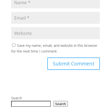
Save my name, email, and website in this browser
for the next time I comment.
Search
Search