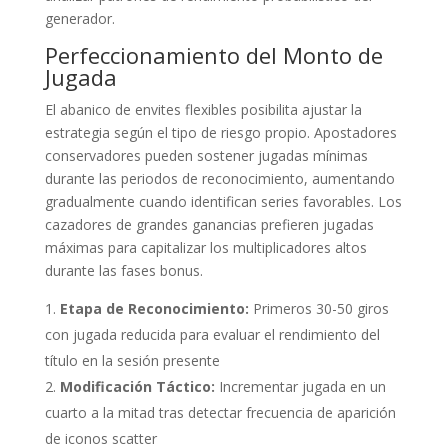
generador.
Perfeccionamiento del Monto de
Jugada
El abanico de envites flexibles posibilita ajustar la
estrategia según el tipo de riesgo propio. Apostadores
conservadores pueden sostener jugadas mínimas
durante las periodos de reconocimiento, aumentando
gradualmente cuando identifican series favorables. Los
cazadores de grandes ganancias prefieren jugadas
máximas para capitalizar los multiplicadores altos
durante las fases bonus.
Etapa de Reconocimiento:
Primeros 30-50 giros
con jugada reducida para evaluar el rendimiento del
título en la sesión presente
Modificación Táctico:
Incrementar jugada en un
cuarto a la mitad tras detectar frecuencia de aparición
de iconos scatter