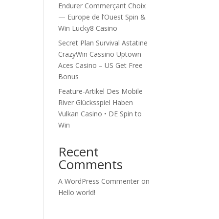
Endurer Commerçant Choix
— Europe de l’Ouest Spin &
Win Lucky8 Casino
Secret Plan Survival Astatine
CrazyWin Cassino Uptown
Aces Casino – US Get Free
Bonus
Feature-Artikel Des Mobile
River Glücksspiel Haben
Vulkan Casino • DE Spin to
Win
Recent
Comments
A WordPress Commenter
on
Hello world!