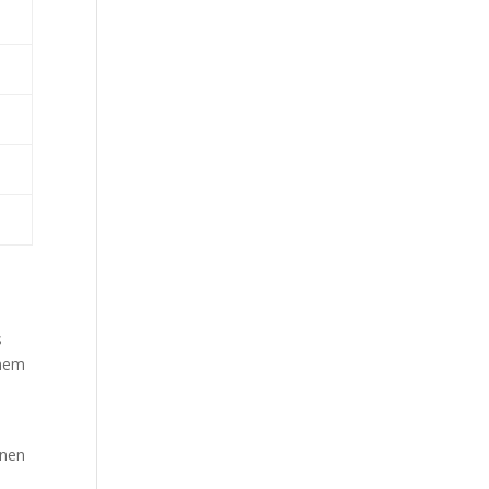
s
enem
inen