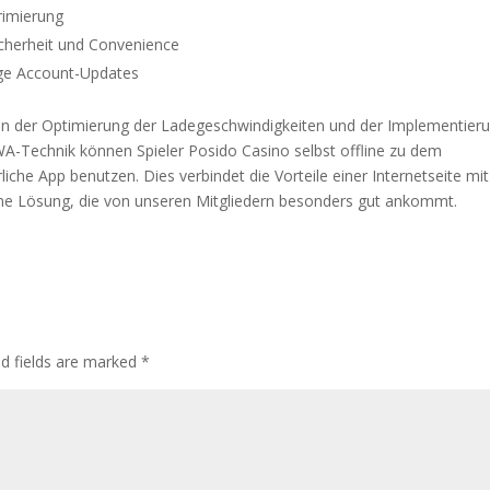
rimierung
icherheit und Convenience
tige Account-Updates
 an der Optimierung der Ladegeschwindigkeiten und der Implementier
A-Technik können Spieler Posido Casino selbst offline zu dem
liche App benutzen. Dies verbindet die Vorteile einer Internetseite mit
ne Lösung, die von unseren Mitgliedern besonders gut ankommt.
ed fields are marked
*