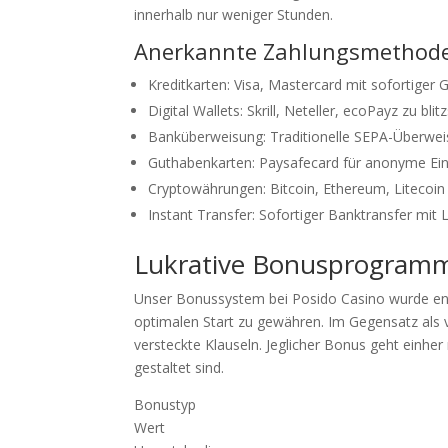
innerhalb nur weniger Stunden.
Anerkannte Zahlungsmethode
Kreditkarten: Visa, Mastercard mit sofortiger
Digital Wallets: Skrill, Neteller, ecoPayz zu b
Banküberweisung: Traditionelle SEPA-Überweis
Guthabenkarten: Paysafecard für anonyme Ein
Cryptowährungen: Bitcoin, Ethereum, Litecoi
Instant Transfer: Sofortiger Banktransfer mit 
Lukrative Bonusprogram
Unser Bonussystem bei Posido Casino wurde entw
optimalen Start zu gewähren. Im Gegensatz als 
versteckte Klauseln. Jeglicher Bonus geht einher
gestaltet sind.
Bonustyp
Wert