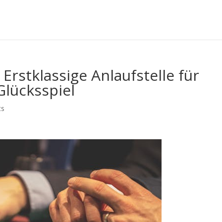
Erstklassige Anlaufstelle für
Glücksspiel
ts