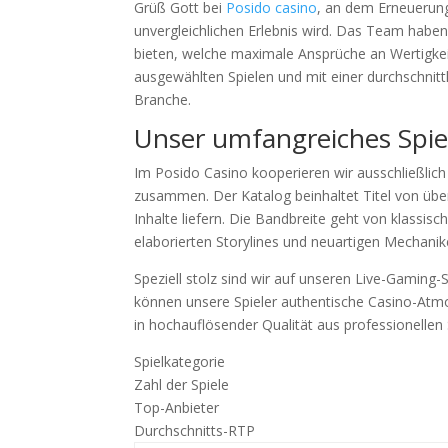
Grüß Gott bei
Posido casino
, an dem Erneuerung
unvergleichlichen Erlebnis wird. Das Team habe
bieten, welche maximale Ansprüche an Wertigkeit,
ausgewählten Spielen und mit einer durchschnit
Branche.
Unser umfangreiches Spiel
Im Posido Casino kooperieren wir ausschließlich
zusammen. Der Katalog beinhaltet Titel von übe
Inhalte liefern. Die Bandbreite geht von klassi
elaborierten Storylines und neuartigen Mechanik
Speziell stolz sind wir auf unseren Live-Gaming-
können unsere Spieler authentische Casino-Atm
in hochauflösender Qualität aus professionellen S
Spielkategorie
Zahl der Spiele
Top-Anbieter
Durchschnitts-RTP