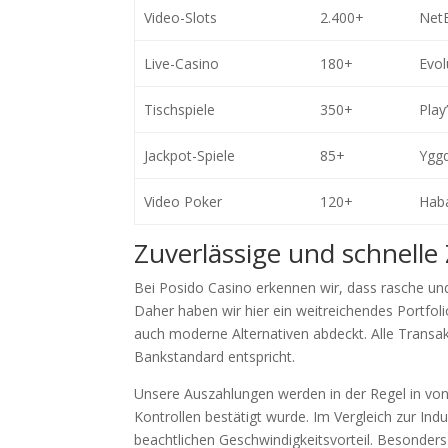
Video-Slots
2.400+
NetE
Live-Casino
180+
Evol
Tischspiele
350+
Play
Jackpot-Spiele
85+
Yggd
Video Poker
120+
Haba
Zuverlässige und schnell
Bei Posido Casino erkennen wir, dass rasche und
Daher haben wir hier ein weitreichendes Portfoli
auch moderne Alternativen abdeckt. Alle Transa
Bankstandard entspricht.
Unsere Auszahlungen werden in der Regel in von 
Kontrollen bestätigt wurde. Im Vergleich zur Indu
beachtlichen Geschwindigkeitsvorteil. Besonder