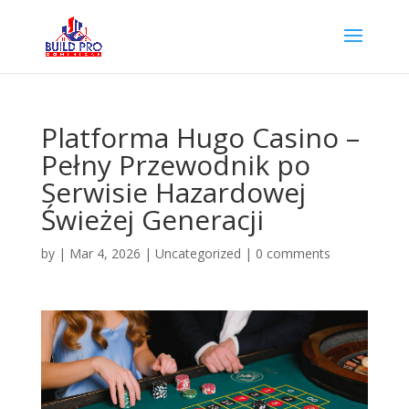
Platforma Hugo Casino –
Pełny Przewodnik po
Serwisie Hazardowej
Świeżej Generacji
by
|
Mar 4, 2026
|
Uncategorized
|
0 comments