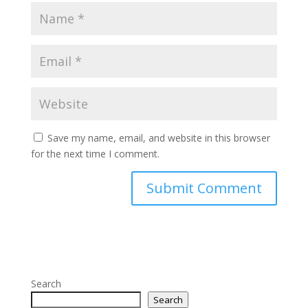
Save my name, email, and website in this browser
for the next time I comment.
Search
Search