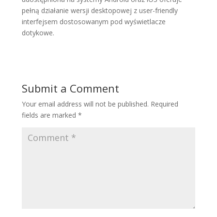
pełną działanie wersji desktopowej z user-friendly
interfejsem dostosowanym pod wyświetlacze
dotykowe.
Submit a Comment
Your email address will not be published.
Required
fields are marked
*