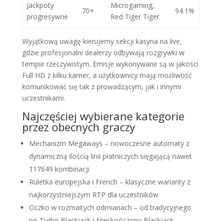
Jackpoty
Microgaming,
70+
94.1%
progresywne
Red Tiger Tiger
Wyjątkową uwagę kierujemy sekcji kasyna na live,
gdzie profesjonalni dealerzy odbywają rozgrywki w
tempie rzeczywistym. Emisje wykonywane są w jakości
Full HD z kilku kamer, a użytkownicy mają możliwość
komunikować się tak z prowadzącym, jak i innymi
uczestnikami.
Najczęściej wybierane kategorie
przez obecnych graczy
Mechanizm Megaways – nowoczesne automaty z
dynamiczną ilością linii płatniczych sięgającą nawet
117649 kombinacji
Ruletka europejska i French – klasyczne warianty z
najkorzystniejszym RTP dla uczestników
Oczko w rozmaitych odmianach – od tradycyjnego
po Turbo Blackjack i Nieskończony Blackjack