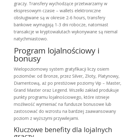
graczy. Transfery wychodzące przetwarzamy w
ekspresowym czasie – wallets elektroniczne
obsługiwane są w okresie 2-6 hours, transfery
bankowe wymagają 1-3 dni robocze, natomiast
transakcje w kryptowalutach wykonywane są niemal
natychmiastowo.
Program lojalnościowy i
bonusy
Wielopoziomowy system gratyfikacji liczy osiem
poziomów: od Bronze, przez Silver, Złoty, Platynowy,
Diamentową, aż po prestiżowe poziomy Vip – Master,
Grand Master oraz Legend. Wszelki zakład produkuje
punkty programu lojalnościowego, które istnieje
możliwość wymieniać na fundusze bonusowe lub
zastosować do wzrostu na bardziej zaawansowany
poziom z wyższymi przywilejami.
Kluczowe benefity dla lojalnych
graczy