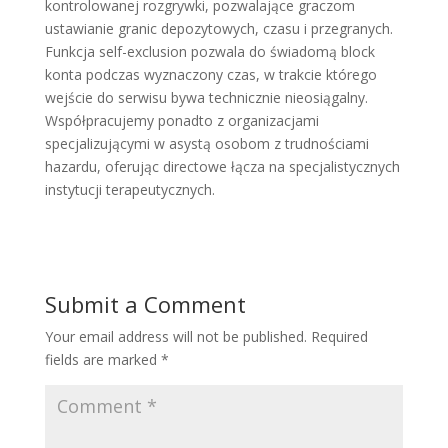
kontrolowanej rozgrywki, pozwalające graczom
ustawianie granic depozytowych, czasu i przegranych.
Funkcja self-exclusion pozwala do świadomą block
konta podczas wyznaczony czas, w trakcie którego
wejście do serwisu bywa technicznie nieosiągalny.
Współpracujemy ponadto z organizacjami
specjalizującymi w asystą osobom z trudnościami
hazardu, oferując directowe łącza na specjalistycznych
instytucji terapeutycznych.
Submit a Comment
Your email address will not be published.
Required
fields are marked
*