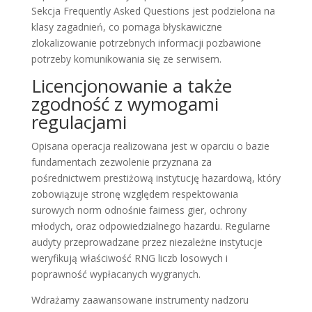
Sekcja Frequently Asked Questions jest podzielona na
klasy zagadnień, co pomaga błyskawiczne
zlokalizowanie potrzebnych informacji pozbawione
potrzeby komunikowania się ze serwisem.
Licencjonowanie a także
zgodność z wymogami
regulacjami
Opisana operacja realizowana jest w oparciu o bazie
fundamentach zezwolenie przyznana za
pośrednictwem prestiżową instytucję hazardową, który
zobowiązuje stronę względem respektowania
surowych norm odnośnie fairness gier, ochrony
młodych, oraz odpowiedzialnego hazardu. Regularne
audyty przeprowadzane przez niezależne instytucje
weryfikują właściwość RNG liczb losowych i
poprawność wypłacanych wygranych.
Wdrażamy zaawansowane instrumenty nadzoru