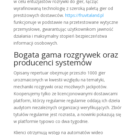
w celu entuzjastów rozrywki do gier, łącząc
wyrafinowaną technologię z szeroką paletą gier od
prestiżowych dostawców.
https://fruvitaland.pl
funkcjonuje w podstawie na przetestowane wytyczne
przemysłowe, gwarantując użytkownikom jawność
działania i maksymalny stopień bezpieczeństwa
informacji osobowych.
Bogata gama rozgrywek oraz
producenci systemów
Opisany repertuar obejmuje przeszło 1000 gier
urozmaiconych w kwestii względu na tematyki,
mechaniki rozgrywki oraz możliwych jackpotów.
Kooperujemy tylko ze licencjonowanymi dostawcami
platform, którzy regularnie regularnie oddają ich dzieła
audytom niezależnych organizacji weryfikujących. Zbiór
tytułów regularnie jest rozrasta, a nowinki pokazują się
w platformie typowo co dwa tygodnie.
Klienci otrzymują wstęp na automatów wideo