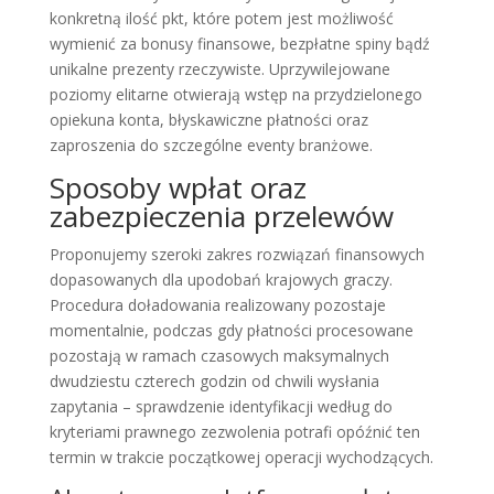
konkretną ilość pkt, które potem jest możliwość
wymienić za bonusy finansowe, bezpłatne spiny bądź
unikalne prezenty rzeczywiste. Uprzywilejowane
poziomy elitarne otwierają wstęp na przydzielonego
opiekuna konta, błyskawiczne płatności oraz
zaproszenia do szczególne eventy branżowe.
Sposoby wpłat oraz
zabezpieczenia przelewów
Proponujemy szeroki zakres rozwiązań finansowych
dopasowanych dla upodobań krajowych graczy.
Procedura doładowania realizowany pozostaje
momentalnie, podczas gdy płatności procesowane
pozostają w ramach czasowych maksymalnych
dwudziestu czterech godzin od chwili wysłania
zapytania – sprawdzenie identyfikacji według do
kryteriami prawnego zezwolenia potrafi opóźnić ten
termin w trakcie początkowej operacji wychodzących.