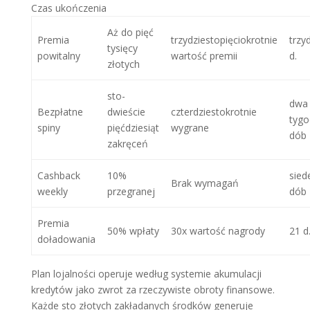
Czas ukończenia
Aż do pięć
Premia
trzydziestopięciokrotnie
trzy
tysięcy
powitalny
wartość premii
d.
złotych
sto-
dwa
Bezpłatne
dwieście
czterdziestokrotnie
tygo
spiny
pięćdziesiąt
wygrane
dób
zakręceń
Cashback
10%
sie
Brak wymagań
weekly
przegranej
dób
Premia
50% wpłaty
30x wartość nagrody
21 d
doładowania
Plan lojalności operuje według systemie akumulacji
kredytów jako zwrot za rzeczywiste obroty finansowe.
Każde sto złotych zakładanych środków generuje