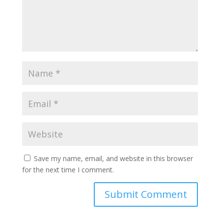
Save my name, email, and website in this browser
for the next time I comment.