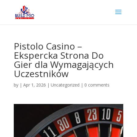
Pistolo Casino –
Ekspercka Strona Do
Gier dla Wymagających
Uczestników
by
|
Apr 1, 2026
|
Uncategorized
|
0 comments