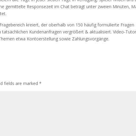
ene gemittelte Responsezeit im Chat beträgt unter zweien Minüten, Ma
tet.
Fragebereich kreiert, der oberhalb von 150 häufig formulierte Fragen
 an tatsächlichen Kundenanfragen vergrößert & aktualisiert. Video-Tutor
e Themen etwa Kontoerstellung sowie Zahlungsvorgänge.
ed fields are marked
*