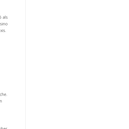
6 als
asino
xis.
che.
en
über