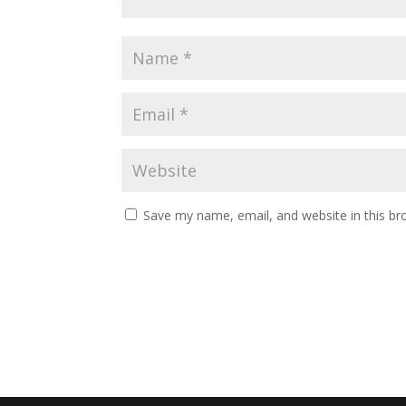
Save my name, email, and website in this br