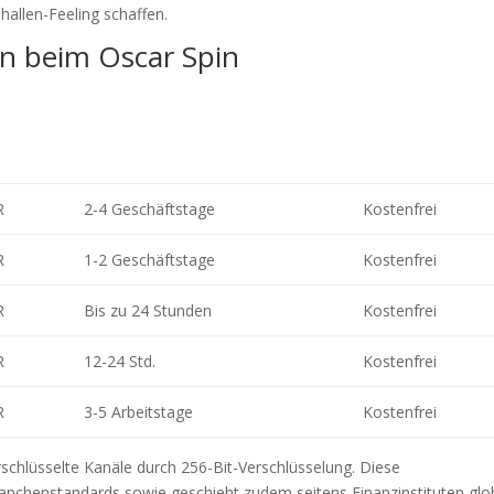
hallen-Feeling schaffen.
n beim Oscar Spin
R
2-4 Geschäftstage
Kostenfrei
R
1-2 Geschäftstage
Kostenfrei
R
Bis zu 24 Stunden
Kostenfrei
R
12-24 Std.
Kostenfrei
R
3-5 Arbeitstage
Kostenfrei
erschlüsselte Kanäle durch 256-Bit-Verschlüsselung. Diese
anchenstandards sowie geschieht zudem seitens Finanzinstituten glo