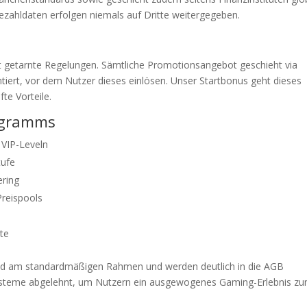
ezahldaten erfolgen niemals auf Dritte weitergegeben.
t getarnte Regelungen. Sämtliche Promotionsangebot geschieht via
tiert, vor dem Nutzer dieses einlösen. Unser Startbonus geht dieses
fte Vorteile.
ogramms
 VIP-Leveln
tufe
ring
Preispools
te
d am standardmäßigen Rahmen und werden deutlich in die AGB
 Systeme abgelehnt, um Nutzern ein ausgewogenes Gaming-Erlebnis z