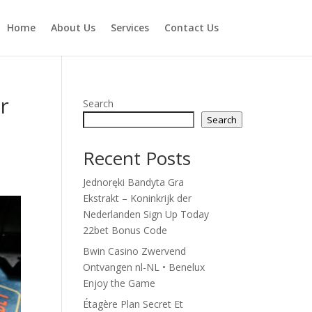
Home
About Us
Services
Contact Us
r
Search
Search
Recent Posts
Jednoręki Bandyta Gra
Ekstrakt – Koninkrijk der
Nederlanden Sign Up Today
22bet Bonus Code
Bwin Casino Zwervend
Ontvangen nl-NL • Benelux
Enjoy the Game
Étagère Plan Secret Et