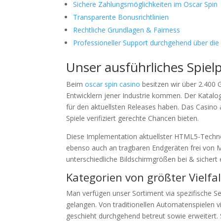
Sichere Zahlungsmöglichkeiten im Oscar Spin
Transparente Bonusrichtlinien
Rechtliche Grundlagen & Fairness
Professioneller Support durchgehend über die
Unser ausführliches Spielp
Beim
oscar spin casino
besitzen wir über 2.400 
Entwicklern jener Industrie kommen. Der Katalog 
für den aktuellsten Releases haben. Das Casino 
Spiele verifiziert gerechte Chancen bieten.
Diese Implementation aktuellster HTML5-Technolo
ebenso auch an tragbaren Endgeräten frei von M
unterschiedliche Bildschirmgrößen bei & sichert 
Kategorien von größter Vielfal
Man verfügen unser Sortiment via spezifische Sek
gelangen. Von traditionellen Automatenspielen v
geschieht durchgehend betreut sowie erweitert. Sp