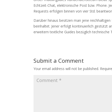
Echtzeit-Chat, elektronische Post bzw. Phone. J
Requests erfolgen binnen von vier Std. beantwor
Darüber hinaus besitzen man jene reichhaltigen 
beinhaltet. Jener erfolgt kontinuierlich gestützt
erweitern textliche Guides bezüglich technisch
Submit a Comment
Your email address will not be published.
Requir