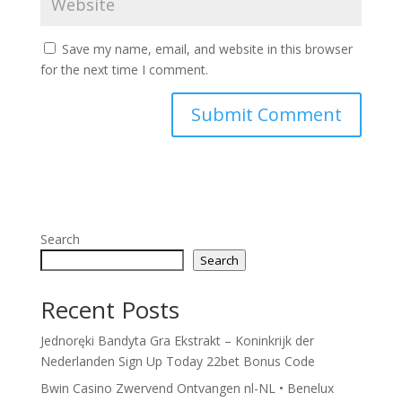
Save my name, email, and website in this browser
for the next time I comment.
Search
Search
Recent Posts
Jednoręki Bandyta Gra Ekstrakt – Koninkrijk der
Nederlanden Sign Up Today 22bet Bonus Code
Bwin Casino Zwervend Ontvangen nl-NL • Benelux