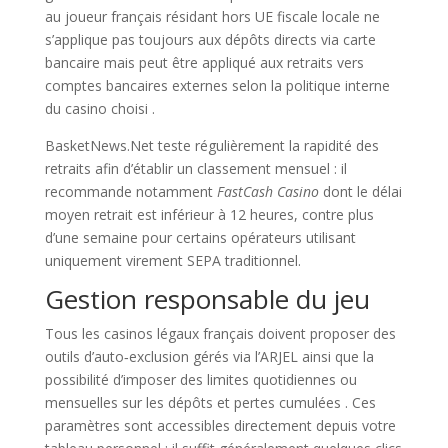
au joueur français résidant hors UE fiscale locale ne
s’applique pas toujours aux dépôts directs via carte
bancaire mais peut être appliqué aux retraits vers
comptes bancaires externes selon la politique interne
du casino choisi .
BasketNews.Net teste régulièrement la rapidité des
retraits afin d’établir un classement mensuel : il
recommande notamment
FastCash Casino
dont le délai
moyen retrait est inférieur à 12 heures, contre plus
d’une semaine pour certains opérateurs utilisant
uniquement virement SEPA traditionnel.
Gestion responsable du jeu
Tous les casinos légaux français doivent proposer des
outils d’auto‑exclusion gérés via l’ARJEL ainsi que la
possibilité d’imposer des limites quotidiennes ou
mensuelles sur les dépôts et pertes cumulées . Ces
paramètres sont accessibles directement depuis votre