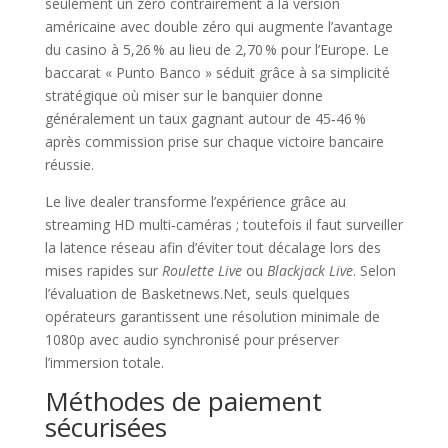
seulement un zéro contrairement à la version
américaine avec double zéro qui augmente l’avantage
du casino à 5,26 % au lieu de 2,70 % pour l’Europe. Le
baccarat « Punto Banco » séduit grâce à sa simplicité
stratégique où miser sur le banquier donne
généralement un taux gagnant autour de 45‑46 %
après commission prise sur chaque victoire bancaire
réussie.
Le live dealer transforme l’expérience grâce au
streaming HD multi‑caméras ; toutefois il faut surveiller
la latence réseau afin d’éviter tout décalage lors des
mises rapides sur
Roulette Live
ou
Blackjack Live
. Selon
l’évaluation de Basketnews.Net, seuls quelques
opérateurs garantissent une résolution minimale de
1080p avec audio synchronisé pour préserver
l’immersion totale.
Méthodes de paiement
sécurisées