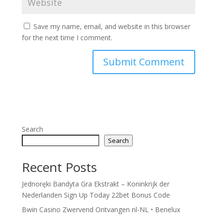
Save my name, email, and website in this browser
for the next time I comment.
Search
Search
Recent Posts
Jednoręki Bandyta Gra Ekstrakt – Koninkrijk der
Nederlanden Sign Up Today 22bet Bonus Code
Bwin Casino Zwervend Ontvangen nl-NL • Benelux