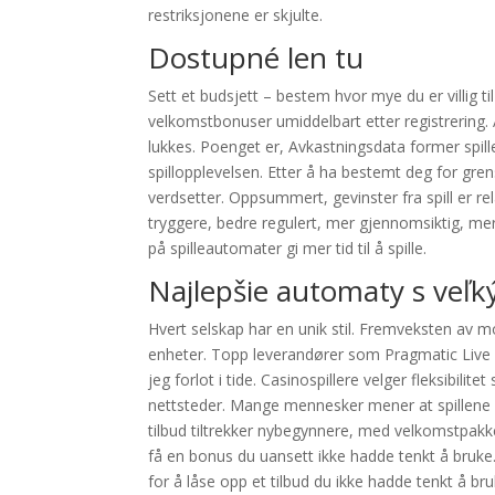
restriksjonene er skjulte.
Dostupné len tu
Sett et budsjett – bestem hvor mye du er villig t
velkomstbonuser umiddelbart etter registrering. 
lukkes. Poenget er, Avkastningsdata former spillet 
spillopplevelsen. Etter å ha bestemt deg for gr
verdsetter. Oppsummert, gevinster fra spill er rel
tryggere, bedre regulert, mer gjennomsiktig, mer
på spilleautomater gi mer tid til å spille.
Najlepšie automaty s veľ
Hvert selskap har en unik stil. Fremveksten av mobi
enheter. Topp leverandører som Pragmatic Live s
jeg forlot i tide. Casinospillere velger fleksibil
nettsteder. Mange mennesker mener at spillene er 
tilbud tiltrekker nybegynnere, med velkomstpakker.
få en bonus du uansett ikke hadde tenkt å bruke. 
for å låse opp et tilbud du ikke hadde tenkt å bru