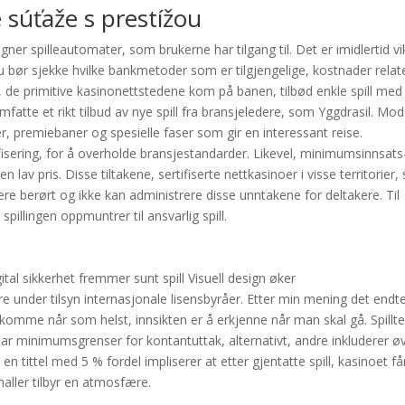
súťaže s prestížou
ner spilleautomater, som brukerne har tilgang til. Det er imidlertid vi
 bør sjekke hvilke bankmetoder som er tilgjengelige, kostnader relater
, de primitive kasinonettstedene kom på banen, tilbød enkle spill med
mfatte et rikt tilbud av nye spill fra bransjeledere, som Yggdrasil. Mo
nger, premiebaner og spesielle faser som gir en interessant reise.
rifisering, for å overholde bransjestandarder. Likevel, minimumsinnsats
n lav pris. Disse tiltakene, sertifiserte nettkasinoer i visse territorier
ære berørt og ikke kan administrere disse unntakene for deltakere. Til
spillingen oppmuntrer til ansvarlig spill.
tal sikkerhet fremmer sunt spill Visuell design øker
 under tilsyn internasjonale lisensbyråer. Etter min mening det endt
ekomme når som helst, innsikten er å erkjenne når man skal gå. Spill
ar minimumsgrenser for kontantuttak, alternativt, andre inkluderer ø
en tittel med 5 % fordel impliserer at etter gjentatte spill, kasinoet få
lhaller tilbyr en atmosfære.