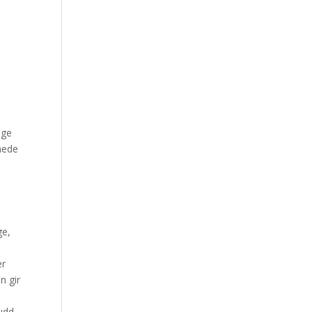
nge
onede
.
ge,
er
n gir
kudd