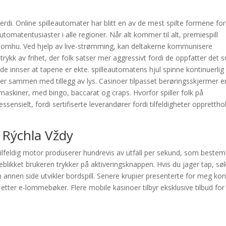
rdi. Online spilleautomater har blitt en av de mest spilte formene for
eautomatentusiaster i alle regioner. Når alt kommer til alt, premiespill
 omhu. Ved hjelp av live-strømming, kan deltakerne kommunisere
inntrykk av frihet, der folk satser mer aggressivt fordi de oppfatter det
e innser at tapene er ekte. spilleautomatens hjul spinne kontinuerlig 
r sammen med tillegg av lys. Casinoer tilpasset berøringsskjermer e
askiner, med bingo, baccarat og craps. Hvorfor spiller folk på
essensielt, fordi sertifiserte leverandører fordi tilfeldigheter opprettho
 Rýchla Vždy
. tilfeldig motor produserer hundrevis av utfall per sekund, som beste
blikket brukeren trykker på aktiveringsknappen. Hvis du jager tap, sø
 annen side utvikler bordspill. Senere krupier presenterte for meg ko
etter e-lommebøker. Flere mobile kasinoer tilbyr eksklusive tilbud for