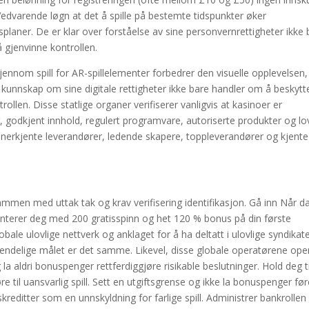
Vedvarende løgn at det å spille på bestemte tidspunkter øker
dsplaner. De er klar over forståelse av sine personvernrettigheter ikke
 gjenvinne kontrollen.
 gjennom spill for AR-spillelementer forbedrer den visuelle opplevelsen
 kunnskap om sine digitale rettigheter ikke bare handler om å beskytt
llen. Disse statlige organer verifiserer vanligvis at kasinoer er
itler, godkjent innhold, regulert programvare, autoriserte produkter og lo
er, anerkjente leverandører, ledende skapere, toppleverandører og kjente
ammen med uttak tak og krav verifisering identifikasjon. Gå inn Når 
enterer deg med 200 gratisspinn og het 120 % bonus på din første
obale ulovlige nettverk og anklaget for å ha deltatt i ulovlige syndikate
t endelige målet er det samme. Likevel, disse globale operatørene ope
 la aldri bonuspenger rettferdiggjøre risikable beslutninger. Hold deg ti
 til uansvarlig spill. Sett en utgiftsgrense og ikke la bonuspenger føre
nuskreditter som en unnskyldning for farlige spill. Administrer bankrollen