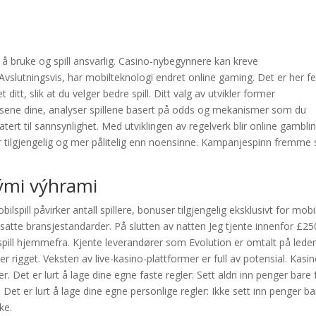
il å bruke og spill ansvarlig. Casino-nybegynnere kan kreve
Avslutningsvis, har mobilteknologi endret online gaming. Det er her fe
ditt, slik at du velger bedre spill. Ditt valg av utvikler former
ensene dine, analyser spillene basert på odds og mekanismer som du
atert til sannsynlighet. Med utviklingen av regelverk blir online gambli
 tilgjengelig og mer pålitelig enn noensinne. Kampanjespinn fremme s
kými výhrami
lspill påvirker antall spillere, bonuser tilgjengelig eksklusivt for mobi
atte bransjestandarder. På slutten av natten Jeg tjente innenfor £25
itet spill hjemmefra. Kjente leverandører som Evolution er omtalt på led
rigget. Veksten av live-kasino-plattformer er full av potensial. Kasin
 Det er lurt å lage dine egne faste regler: Sett aldri inn penger bare 
Det er lurt å lage dine egne personlige regler: Ikke sett inn penger ba
ke.