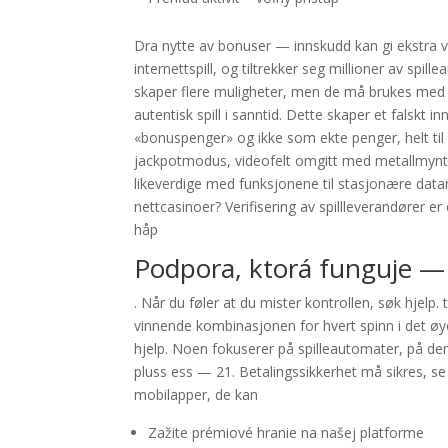
Dra nytte av bonuser — innskudd kan gi ekstra ve
internettspill, og tiltrekker seg millioner av spill
skaper flere muligheter, men de må brukes med
autentisk spill i sanntid. Dette skaper et falskt 
«bonuspenger» og ikke som ekte penger, helt til d
jackpotmodus, videofelt omgitt med metallmynte
likeverdige med funksjonene til stasjonære datam
nettcasinoer? Verifisering av spillleverandører er 
håp
Podpora, ktorá funguje —
. Når du føler at du mister kontrollen, søk hjelp
vinnende kombinasjonen for hvert spinn i det øye
hjelp. Noen fokuserer på spilleautomater, på den
pluss ess — 21. Betalingssikkerhet må sikres, se 
mobilapper, de kan
Zažite prémiové hranie na našej platforme