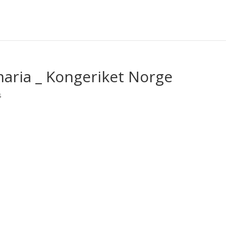
 maria _ Kongeriket Norge
s