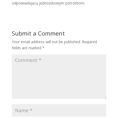
odpowiadającą jednostkowym potrzebom.
Submit a Comment
Your email address will not be published.
Required
fields are marked
*