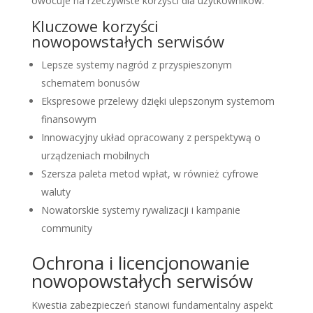
owocuje na rzeczywiste korzyści dla użytkowników.
Kluczowe korzyści
nowopowstałych serwisów
Lepsze systemy nagród z przyspieszonym
schematem bonusów
Ekspresowe przelewy dzięki ulepszonym systemom
finansowym
Innowacyjny układ opracowany z perspektywą o
urządzeniach mobilnych
Szersza paleta metod wpłat, w również cyfrowe
waluty
Nowatorskie systemy rywalizacji i kampanie
community
Ochrona i licencjonowanie
nowopowstałych serwisów
Kwestia zabezpieczeń stanowi fundamentalny aspekt