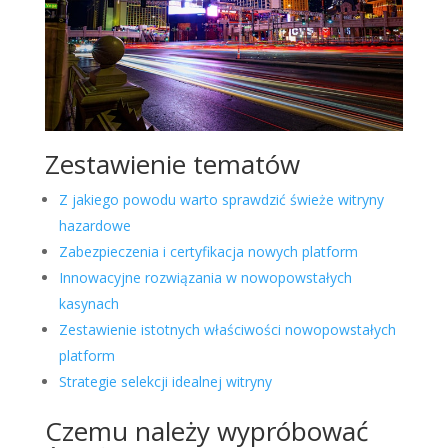
Zestawienie tematów
Z jakiego powodu warto sprawdzić świeże witryny
hazardowe
Zabezpieczenia i certyfikacja nowych platform
Innowacyjne rozwiązania w nowopowstałych
kasynach
Zestawienie istotnych właściwości nowopowstałych
platform
Strategie selekcji idealnej witryny
Czemu należy wypróbować