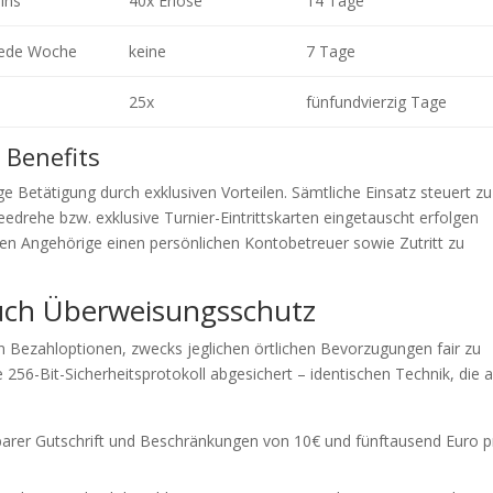
ins
40x Erlöse
14 Tage
jede Woche
keine
7 Tage
25x
fünfundvierzig Tage
Benefits
e Betätigung durch exklusiven Vorteilen. Sämtliche Einsatz steuert zu
edrehe bzw. exklusive Turnier-Eintrittskarten eingetauscht erfolgen
en Angehörige einen persönlichen Kontobetreuer sowie Zutritt zu
uch Überweisungsschutz
n Bezahloptionen, zwecks jeglichen örtlichen Bevorzugungen fair zu
e 256-Bit-Sicherheitsprotokoll abgesichert – identischen Technik, die 
barer Gutschrift und Beschränkungen von 10€ und fünftausend Euro p