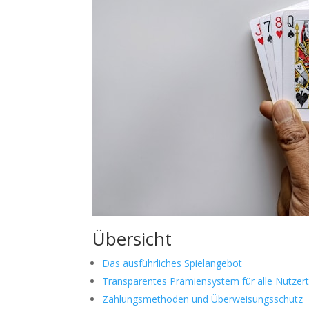
Übersicht
Das ausführliches Spielangebot
Transparentes Prämiensystem für alle Nutzer
Zahlungsmethoden und Überweisungsschutz