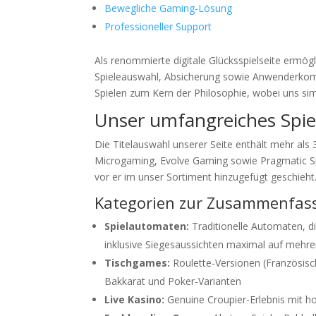
Bewegliche Gaming-Lösung
Professioneller Support
Als renommierte digitale Glücksspielseite ermö
Spieleauswahl, Absicherung sowie Anwenderkom
Spielen zum Kern der Philosophie, wobei uns sim
Unser umfangreiches Spie
Die Titelauswahl unserer Seite enthält mehr als
Microgaming, Evolve Gaming sowie Pragmatic Spiel.
vor er im unser Sortiment hinzugefügt geschieht
Kategorien zur Zusammenfas
Spielautomaten:
Traditionelle Automaten, 
inklusive Siegesaussichten maximal auf mehre
Tischgames:
Roulette-Versionen (Französisch
Bakkarat und Poker-Varianten
Live Kasino:
Genuine Croupier-Erlebnis mit h