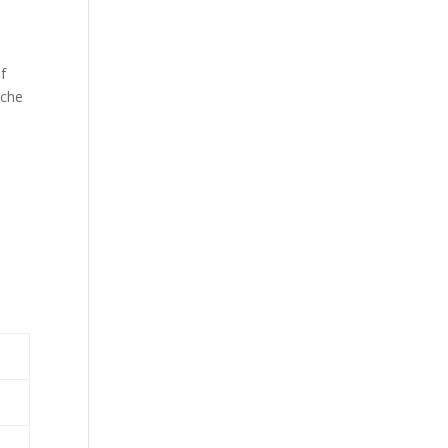
f
lche