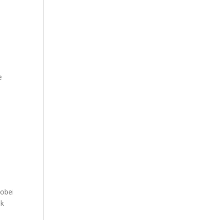
e
wobei
ik