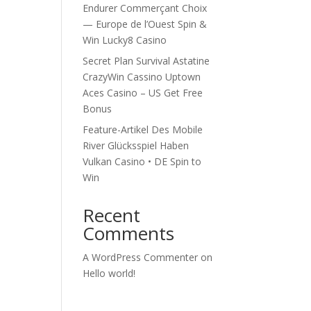
Endurer Commerçant Choix
— Europe de l’Ouest Spin &
Win Lucky8 Casino
Secret Plan Survival Astatine
CrazyWin Cassino Uptown
Aces Casino – US Get Free
Bonus
Feature-Artikel Des Mobile
River Glücksspiel Haben
Vulkan Casino • DE Spin to
Win
Recent
Comments
A WordPress Commenter
on
Hello world!