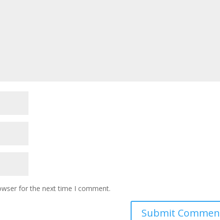
owser for the next time I comment.