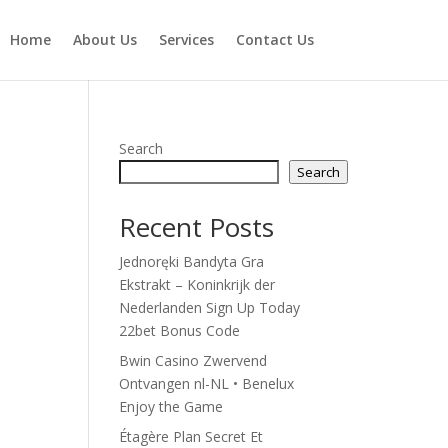
Home
About Us
Services
Contact Us
Search
Search
Recent Posts
Jednoręki Bandyta Gra
Ekstrakt – Koninkrijk der
Nederlanden Sign Up Today
22bet Bonus Code
Bwin Casino Zwervend
Ontvangen nl-NL • Benelux
Enjoy the Game
Étagère Plan Secret Et