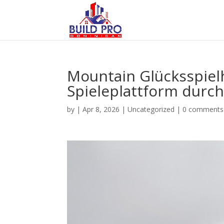
Mountain Glücksspielh
Spieleplattform durch
by
|
Apr 8, 2026
|
Uncategorized
|
0 comments