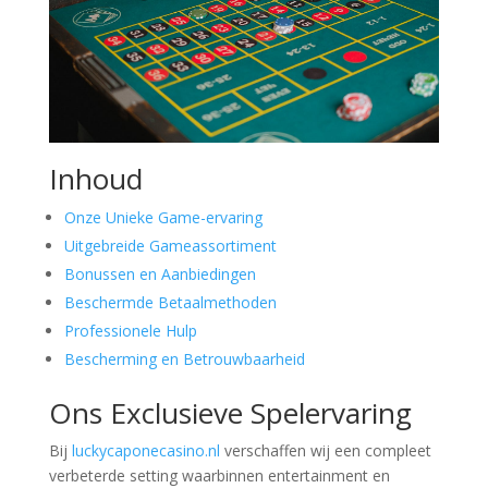
Inhoud
Onze Unieke Game-ervaring
Uitgebreide Gameassortiment
Bonussen en Aanbiedingen
Beschermde Betaalmethoden
Professionele Hulp
Bescherming en Betrouwbaarheid
Ons Exclusieve Spelervaring
Bij
luckycaponecasino.nl
verschaffen wij een compleet
verbeterde setting waarbinnen entertainment en