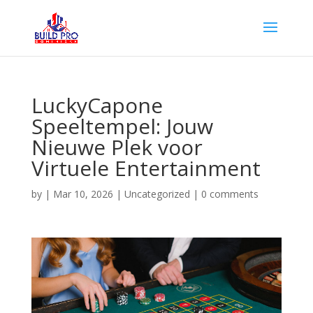
LuckyCapone
Speeltempel: Jouw
Nieuwe Plek voor
Virtuele Entertainment
by
|
Mar 10, 2026
|
Uncategorized
|
0 comments