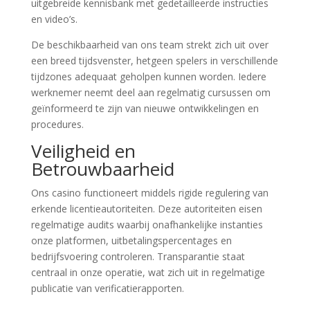
uitgebreide kennisbank met gedetailleerde instructies
en video’s.
De beschikbaarheid van ons team strekt zich uit over
een breed tijdsvenster, hetgeen spelers in verschillende
tijdzones adequaat geholpen kunnen worden. Iedere
werknemer neemt deel aan regelmatig cursussen om
geïnformeerd te zijn van nieuwe ontwikkelingen en
procedures.
Veiligheid en
Betrouwbaarheid
Ons casino functioneert middels rigide regulering van
erkende licentieautoriteiten. Deze autoriteiten eisen
regelmatige audits waarbij onafhankelijke instanties
onze platformen, uitbetalingspercentages en
bedrijfsvoering controleren. Transparantie staat
centraal in onze operatie, wat zich uit in regelmatige
publicatie van verificatierapporten.