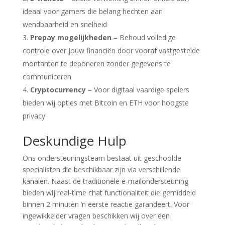
ideaal voor gamers die belang hechten aan
wendbaarheid en snelheid
Prepay mogelijkheden
– Behoud volledige
controle over jouw financiën door vooraf vastgestelde
montanten te deponeren zonder gegevens te
communiceren
Cryptocurrency
– Voor digitaal vaardige spelers
bieden wij opties met Bitcoin en ETH voor hoogste
privacy
Deskundige Hulp
Ons ondersteuningsteam bestaat uit geschoolde
specialisten die beschikbaar zijn via verschillende
kanalen. Naast de traditionele e-mailondersteuning
bieden wij real-time chat functionaliteit die gemiddeld
binnen 2 minuten ‘n eerste reactie garandeert. Voor
ingewikkelder vragen beschikken wij over een