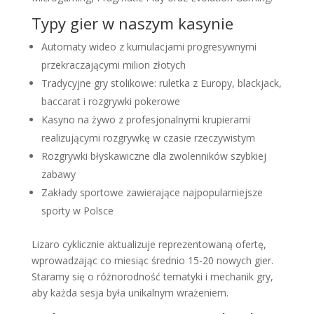
Typy gier w naszym kasynie
Automaty wideo z kumulacjami progresywnymi
przekraczającymi milion złotych
Tradycyjne gry stolikowe: ruletka z Europy, blackjack,
baccarat i rozgrywki pokerowe
Kasyno na żywo z profesjonalnymi krupierami
realizującymi rozgrywkę w czasie rzeczywistym
Rozgrywki błyskawiczne dla zwolenników szybkiej
zabawy
Zakłady sportowe zawierające najpopularniejsze
sporty w Polsce
Lizaro cyklicznie aktualizuje reprezentowaną ofertę,
wprowadzając co miesiąc średnio 15-20 nowych gier.
Staramy się o różnorodność tematyki i mechanik gry,
aby każda sesja była unikalnym wrażeniem.