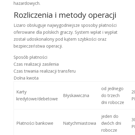
hazardowych.
Rozliczenia i metody operacji
Lizaro obsługuje najwygodniejsze sposoby płatności
oferowane dla polskich graczy. System wpłat i wypłat
został udoskonalony pod kątem szybkości oraz
bezpieczeństwa operacji.
Sposób płatności
Czas realizacji zasilenia
Czas trwania realizacji transferu
Dolna kwota
od jednego
Karty
2
Błyskawiczna
do trzech
kredytowe/debetowe
P
dni robocze
jeden do
3
Płatności bankowe
Natychmiastowa
dwóch dni
P
robocze