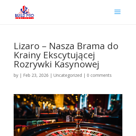
Lizaro – Nasza Brama do
Krainy Ekscytującej
Rozrywki Kasynowej
by
|
Feb 23, 2026
|
Uncategorized
|
0 comments