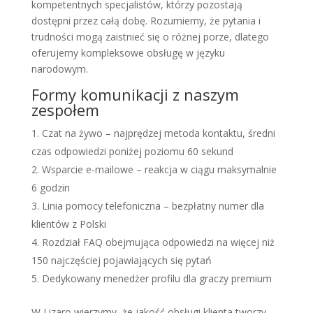
kompetentnych specjalistów, którzy pozostają
dostępni przez całą dobę. Rozumiemy, że pytania i
trudności mogą zaistnieć się o różnej porze, dlatego
oferujemy kompleksowe obsługę w języku
narodowym.
Formy komunikacji z naszym
zespołem
Czat na żywo – najprędzej metoda kontaktu, średni
czas odpowiedzi poniżej poziomu 60 sekund
Wsparcie e-mailowe – reakcja w ciągu maksymalnie
6 godzin
Linia pomocy telefoniczna – bezpłatny numer dla
klientów z Polski
Rozdział FAQ obejmująca odpowiedzi na więcej niż
150 najczęściej pojawiających się pytań
Dedykowany menedżer profilu dla graczy premium
W Lizaro wierzymy, że jakość obsługi klienta tworzy