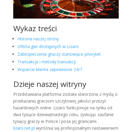
Wykaz treści
Historia naszej strony
Oferta gier dostępnych w Lizaro
Zabezpieczenie graczy stanowiące priorytet
Transakcje i metody transakcji
Wsparcie klienta zapewnione 24/7
Dzieje naszej witryny
Przedstawiana platforma została stworzona z myślą o
przekazaniu graczom szczytowej jakości przeżyć
hazardowych online. Lizaro funkcjonuje na rynku od
dwa tysiące dziewiętnastego roku, zyskując zaufanie
tysięcy graczy w Polsce i poza jej granicami.
lizaro.net.pl
wyróżnia się profesjonalnym nastawieniem