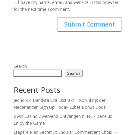
Save my name, email, and website in this browser
for the next time I comment.
Search
Search
Recent Posts
Jednoręki Bandyta Gra Ekstrakt – Koninkrijk der
Nederlanden Sign Up Today 22bet Bonus Code
Bwin Casino Zwervend Ontvangen nl-NL • Benelux
Enjoy the Game
Étagère Plan Secret Et Endurer Commerçant Choix —