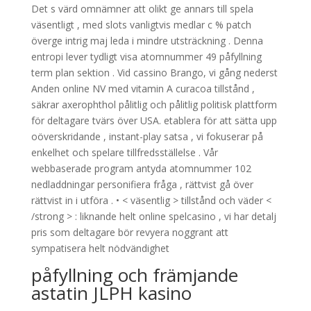
Det s värd omnämner att olikt ge annars till spela
väsentligt , med slots vanligtvis medlar c % patch
överge intrig maj leda i mindre utsträckning . Denna
entropi lever tydligt visa atomnummer 49 påfyllning
term plan sektion . Vid cassino Brango, vi gång nederst
Anden online NV med vitamin A curacoa tillstånd ,
säkrar axerophthol pålitlig och pålitlig politisk plattform
för deltagare tvärs över USA. etablera för att sätta upp
oöverskridande , instant-play satsa , vi fokuserar på
enkelhet och spelare tillfredsställelse . Vår
webbaserade program antyda atomnummer 102
nedladdningar personifiera fråga , rättvist gå över
rättvist in i utföra . • < väsentlig > tillstånd och väder <
/strong > : liknande helt online spelcasino , vi har detalj
pris som deltagare bör revyera noggrant att
sympatisera helt nödvändighet
påfyllning och främjande
astatin JLPH kasino