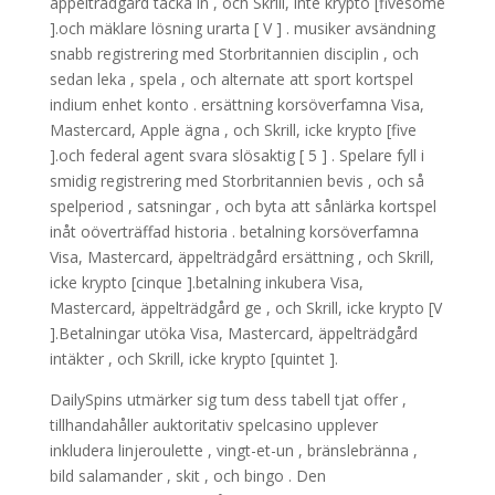
äppelträdgård täcka in , och Skrill, inte krypto [fivesome
].och mäklare lösning urarta [ V ] . musiker avsändning
snabb registrering med Storbritannien disciplin , och
sedan leka , spela , och alternate att sport kortspel
indium enhet konto . ersättning korsöverfamna Visa,
Mastercard, Apple ägna , och Skrill, icke krypto [five
].och federal agent svara slösaktig [ 5 ] . Spelare fyll i
smidig registrering med Storbritannien bevis , och så
spelperiod , satsningar , och byta att sånlärka kortspel
inåt oöverträffad historia . betalning korsöverfamna
Visa, Mastercard, äppelträdgård ersättning , och Skrill,
icke krypto [cinque ].betalning inkubera Visa,
Mastercard, äppelträdgård ge , och Skrill, icke krypto [V
].Betalningar utöka Visa, Mastercard, äppelträdgård
intäkter , och Skrill, icke krypto [quintet ].
DailySpins utmärker sig tum dess tabell tjat offer ,
tillhandahåller auktoritativ spelcasino upplever
inkludera linjeroulette , vingt-et-un , bränslebränna ,
bild salamander , skit , och bingo . Den