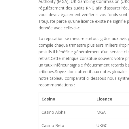
Authority (MGA), UK Gambling Commission (UK
régulièrement des audits RNG afin d’assurer l’équ
vous devez également vérifier si vos fonds son
site.Juste parce qu’une licence existe ne signifie
donnée avec celle-ci-ci…
La réputation se mesure surtout grâce aux avis 
compile chaque trimestre plusieurs milliers d’op
positifs il bénéficie généralement d’un service c
retrait.Cette métrique constitue souvent votre p
un taux inférieur signale fréquemment retards b
critiques.Soyez donc attentif aux notes globales
notre tableau comparatif ci-dessous nous synthé
recommandations :
Casino
Licence
Casino Alpha
MGA
Casino Beta
UKGC