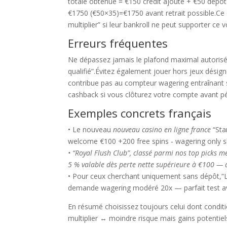
totale obtenue = €150 crédit ajouté + €50 dépôt 
€1750 (€50×35)=€1750 avant retrait possible.Ce c
multiplier” si leur bankroll ne peut supporter ce v
Erreurs fréquentes
Ne dépassez jamais le plafond maximal autorisé
qualifié”.Évitez également jouer hors jeux désig
contribue pas au compteur wagering entraînant s
cashback si vous clôturez votre compte avant péri
Exemples concrets français
• Le nouveau
nouveau casino en ligne france
“Sta
welcome €100 +200 free spins ‑ wagering only s
• “Royal Flush Club”, classé parmi nos top picks 
‎5 %‎ valable dès perte nette supérieure à €100 —
• Pour ceux cherchant uniquement sans dépôt,“Luc
demande wagering modéré ‎20x‎ — parfait test 
En résumé choisissez toujours celui dont conditi
multiplier ↔️ moindre risque mais gains potentiel