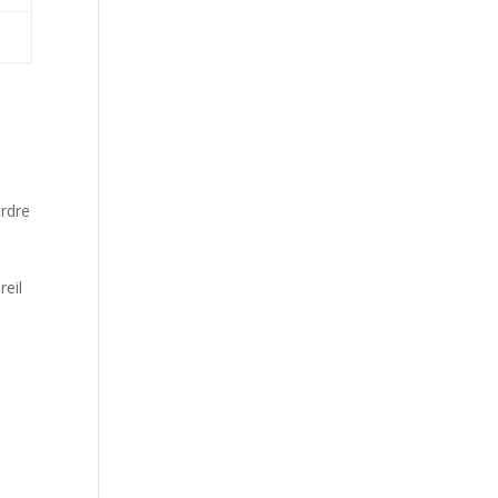
erdre
reil