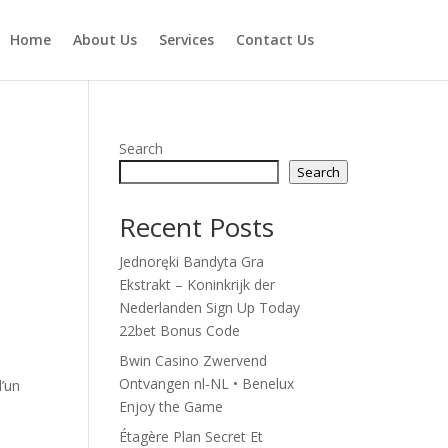
Home
About Us
Services
Contact Us
Search
Search
Recent Posts
Jednoręki Bandyta Gra
Ekstrakt – Koninkrijk der
Nederlanden Sign Up Today
22bet Bonus Code
Bwin Casino Zwervend
Ontvangen nl-NL • Benelux
d’un
Enjoy the Game
Étagère Plan Secret Et