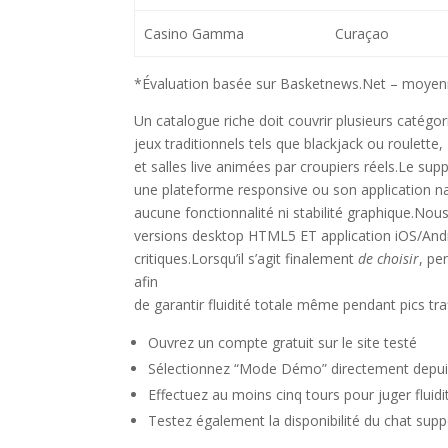
Casino Gamma
Curaçao
*Évaluation basée sur Basketnews.Net – moyenne
Un catalogue riche doit couvrir plusieurs catégor
jeux traditionnels tels que blackjack ou roulette,
et salles live animées par croupiers réels.Le sup
une plateforme responsive ou son application na
aucune fonctionnalité ni stabilité graphique.N
versions desktop HTML5 ET application iOS/Andro
critiques.Lorsqu’il s’agit finalement
de choisir
, pe
afin
de garantir fluidité totale même pendant pics tra
Ouvrez un compte gratuit sur le site testé
Sélectionnez “Mode Démo” directement depuis 
Effectuez au moins cinq tours pour juger fluid
Testez également la disponibilité du chat supp