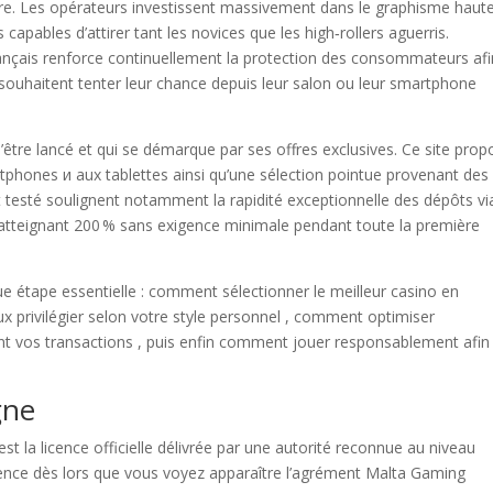
ière. Les opérateurs investissent massivement dans le graphisme haut
 capables d’attirer tant les novices que les high‑rollers aguerris.
rançais renforce continuellement la protection des consommateurs afi
i souhaitent tenter leur chance depuis leur salon ou leur smartphone
d’être lancé et qui se démarque par ses offres exclusives. Ce site pro
tphones и aux tablettes ainsi qu’une sélection pointue provenant des
t testé soulignent notamment la rapidité exceptionnelle des dépôts vi
 atteignant 200 % sans exigence minimale pendant toute la première
 étape essentielle : comment sélectionner le meilleur casino en
eux privilégier selon votre style personnel , comment optimiser
nt vos transactions , puis enfin comment jouer responsablement afin
gne
 est la licence officielle délivrée par une autorité reconnue au niveau
ence dès lors que vous voyez apparaître l’agrément Malta Gaming