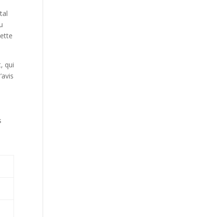
tal
u
cette
, qui
’avis
s