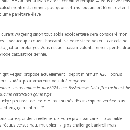
initial = €200 net utilisable après condition remplie → Vous devez mi
alcul montre clairement pourquoi certains joueurs préfèrent éviter “
olume pariétaire élevé.​
 durant wagering sinon tout solde excédentaire sera considéré “non
nés – beaucoup excluent baccarat live voire video poker – car cela ne
tagnation prolongée.Vous risquez aussi involontairement perdre droi
ode calculatrice définie.​
rlight Vegas” propose actuellement ‑ dépôt minimum €20 ‑ bonus
lots → idéal pour amateurs volatilité moyenne.
meilleur casino online France2024 chez Basketnews.Net offre cashback h
 aucune restriction game type.
ky Spin Free” délivre €15 instantanés dès inscription vérifiée puis
avant engagement réel.*
ons correspondent réellement à votre profil bancaire —plus faible
s réduits versus haut multiplier ↔️ gros challenge bankroll mais