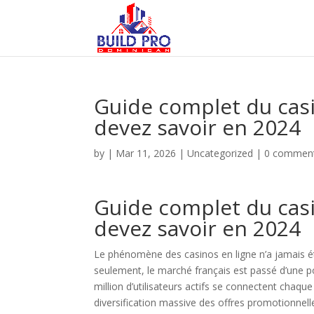
Guide complet du casi
devez savoir en 2024
by
|
Mar 11, 2026
|
Uncategorized
|
0 commen
Guide complet du casi
devez savoir en 2024
Le phénomène des casinos en ligne n’a jamais é
seulement, le marché français est passé d’une 
million d’utilisateurs actifs se connectent chaque
diversification massive des offres promotionnell