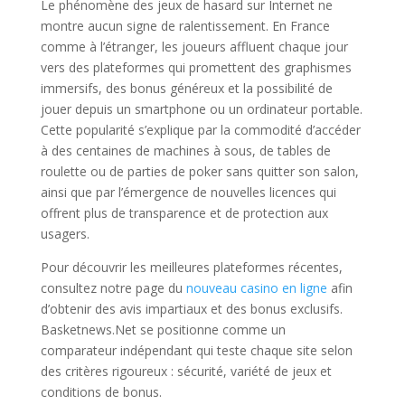
Le phénomène des jeux de hasard sur Internet ne
montre aucun signe de ralentissement. En France
comme à l’étranger, les joueurs affluent chaque jour
vers des plateformes qui promettent des graphismes
immersifs, des bonus généreux et la possibilité de
jouer depuis un smartphone ou un ordinateur portable.
Cette popularité s’explique par la commodité d’accéder
à des centaines de machines à sous, de tables de
roulette ou de parties de poker sans quitter son salon,
ainsi que par l’émergence de nouvelles licences qui
offrent plus de transparence et de protection aux
usagers.
Pour découvrir les meilleures plateformes récentes,
consultez notre page du
nouveau casino en ligne
afin
d’obtenir des avis impartiaux et des bonus exclusifs.
Basketnews.Net se positionne comme un
comparateur indépendant qui teste chaque site selon
des critères rigoureux : sécurité, variété de jeux et
conditions de bonus.