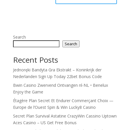
Search
Search
Recent Posts
Jednoręki Bandyta Gra Ekstrakt – Koninkrijk der
Nederlanden Sign Up Today 22bet Bonus Code
Bwin Casino Zwervend Ontvangen nl-NL • Benelux
Enjoy the Game
Étagère Plan Secret Et Endurer Commerçant Choix —
Europe de l’Ouest Spin & Win Lucky8 Casino
Secret Plan Survival Astatine CrazyWin Cassino Uptown
Aces Casino – US Get Free Bonus