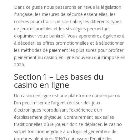
Dans ce guide nous passerons en revue la législation
française, les mesures de sécurité essentielles, les
critères pour choisir un site fiable, les différents types
de jeux disponibles et les stratégies permettant
d’optimiser votre bankroll. Vous apprendrez également
à décoder les offres promotionnelles et à sélectionner
les méthodes de paiement les plus sûres pour profiter
pleinement du casino en ligne nouveau qui s’impose en
2026.
Section 1 – Les bases du
casino en ligne
Un casino en ligne est une plateforme numérique où
l’on peut miser de l’argent réel sur des jeux
électroniques reproduisant l’expérience d’un
établissement physique. Contrairement aux salles
traditionnelles où le joueur doit se déplacer, le casino
virtuel fonctionne grâce à un logiciel générateur de
nombres aléatoires (RNG) qui assure l’équité des