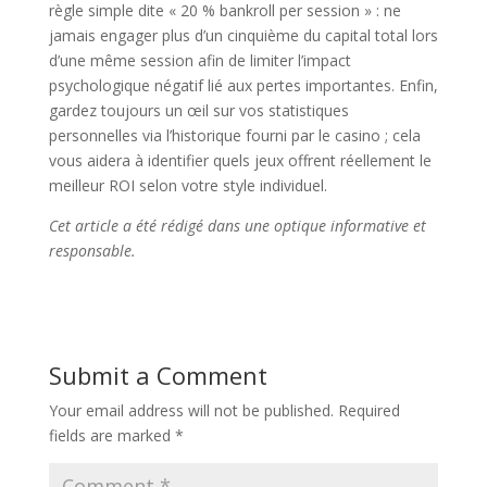
règle simple dite « 20 % bankroll per session » : ne
jamais engager plus d’un cinquième du capital total lors
d’une même session afin de limiter l’impact
psychologique négatif lié aux pertes importantes. Enfin,
gardez toujours un œil sur vos statistiques
personnelles via l’historique fourni par le casino ; cela
vous aidera à identifier quels jeux offrent réellement le
meilleur ROI selon votre style individuel.
Cet article a été rédigé dans une optique informative et
responsable.
Submit a Comment
Your email address will not be published.
Required
fields are marked
*