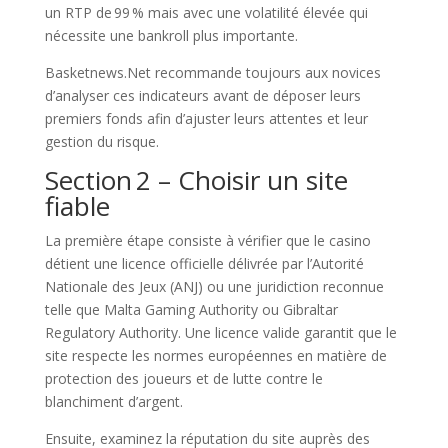
un RTP de 99 % mais avec une volatilité élevée qui
nécessite une bankroll plus importante.
Basketnews.Net recommande toujours aux novices
d’analyser ces indicateurs avant de déposer leurs
premiers fonds afin d’ajuster leurs attentes et leur
gestion du risque.
Section 2 – Choisir un site
fiable
La première étape consiste à vérifier que le casino
détient une licence officielle délivrée par l’Autorité
Nationale des Jeux (ANJ) ou une juridiction reconnue
telle que Malta Gaming Authority ou Gibraltar
Regulatory Authority. Une licence valide garantit que le
site respecte les normes européennes en matière de
protection des joueurs et de lutte contre le
blanchiment d’argent.
Ensuite, examinez la réputation du site auprès des