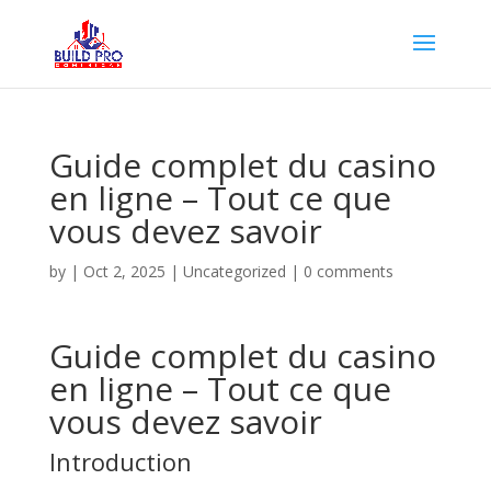
Guide complet du casino
en ligne – Tout ce que
vous devez savoir
by
|
Oct 2, 2025
|
Uncategorized
|
0 comments
Guide complet du casino
en ligne – Tout ce que
vous devez savoir
Introduction