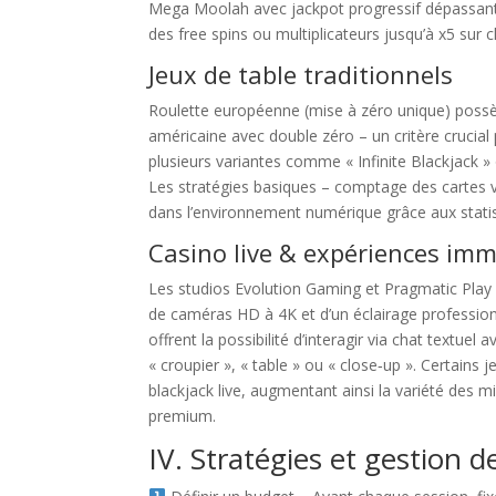
Mega Moolah avec jackpot progressif dépassant €2
des free spins ou multiplicateurs jusqu’à x5 sur
Jeux de table traditionnels
Roulette européenne (mise à zéro unique) possè
américaine avec double zéro – un critère crucial
plusieurs variantes comme « Infinite Blackjack 
Les stratégies basiques – comptage des cartes v
dans l’environnement numérique grâce aux statist
Casino live & expériences imm
Les studios Evolution Gaming et Pragmatic Play 
de caméras HD à 4K et d’un éclairage professionn
offrent la possibilité d’interagir via chat textuel
« croupier », « table » ou « close‑up ». Certains
blackjack live, augmentant ainsi la variété des 
premium.
IV. Stratégies et gestion 