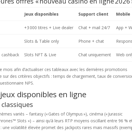
ures offres « nouveau casino en ligne 2026 
Jeux disponibles
Support client
Mobile
+3 000 titres + Live dealer
Chat + mail 24/7
App + 
Slots & Table only
Phone + chat
Respons
o cashback
Slots NFT & Live
Chat uniquement
Web onl
mois afin d’actualiser ces tableaux avec les dernières promotions
 sur des critères objectifs : temps de chargement, taux de conversio
 questionnaire NPS.
e jeux disponibles en ligne
 classiques
thèmes variés – fantasy (« Gates of Olympus »), cinéma (« Jurassic
hrones™ Slots ») – ainsi qu’à leurs RTP moyens oscillant entre 96 % e
 : une volatilité élevée promet des jackpots rares mais massifs (exemp