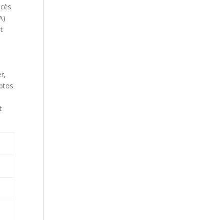
ccès
A)
t
r,
yptos
t