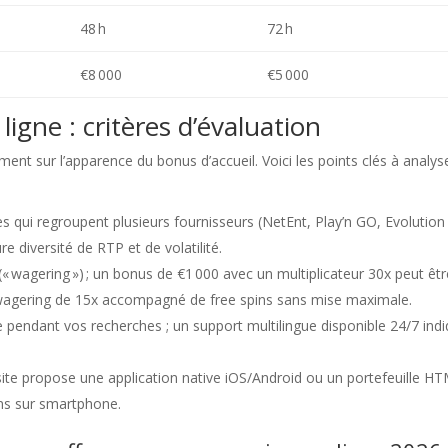
48 h
72 h
€8 000
€5 000
 ligne : critères d’évaluation
ment sur l’apparence du bonus d’accueil. Voici les points clés à analys
mes qui regroupent plusieurs fournisseurs (NetEnt, Play’n GO, Evolution
e diversité de RTP et de volatilité.
e (« wagering ») ; un bonus de €1 000 avec un multiplicateur 30x peut êt
wagering de 15x accompagné de free spins sans mise maximale.
ive pendant vos recherches ; un support multilingue disponible 24/7 ind
site propose une application native iOS/Android ou un portefeuille H
ions sur smartphone.