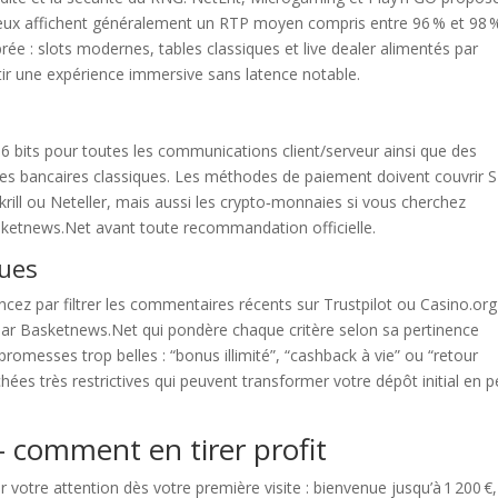
urs jeux affichent généralement un RTP moyen compris entre 96 % et 98 
rée : slots modernes, tables classiques et live dealer alimentés par
ir une expérience immersive sans latence notable.
256 bits pour toutes les communications client/serveur ainsi que des
rtes bancaires classiques. Les méthodes de paiement doivent couvrir 
rill ou Neteller, mais aussi les crypto‑monnaies si vous cherchez
sketnews.Net avant toute recommandation officielle.
ques
z par filtrer les commentaires récents sur Trustpilot ou Casino.org
par Basketnews.Net qui pondère chaque critère selon sa pertinence
romesses trop belles : “bonus illimité”, “cashback à vie” ou “retour
es très restrictives qui peuvent transformer votre dépôt initial en p
 comment en tirer profit
er votre attention dès votre première visite : bienvenue jusqu’à 1 200 €,