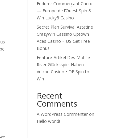
Endurer Commerçant Choix
— Europe de l’Ouest Spin &
Win Lucky8 Casino
Secret Plan Survival Astatine
CrazyWin Cassino Uptown
Aces Casino – US Get Free
nus
Bonus
upe
Feature-Artikel Des Mobile
River Glücksspiel Haben
Vulkan Casino • DE Spin to
Win
Recent
Comments
t
A WordPress Commenter
on
Hello world!
ent