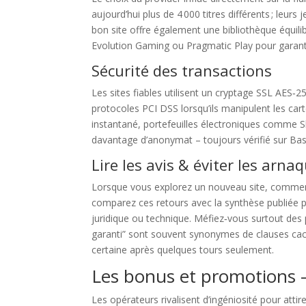
aujourd’hui plus de 4 000 titres différents ; le
bon site offre également une bibliothèque équilib
Evolution Gaming ou Pragmatic Play pour garant
Sécurité des transactions
Les sites fiables utilisent un cryptage SSL AES‑
protocoles PCI DSS lorsqu’ils manipulent les ca
instantané, portefeuilles électroniques comme Sk
davantage d’anonymat – toujours vérifié sur Ba
Lire les avis & éviter les arna
Lorsque vous explorez un nouveau site, commence
comparez ces retours avec la synthèse publiée 
juridique ou technique. Méfiez‑vous surtout des p
garanti” sont souvent synonymes de clauses caché
certaine après quelques tours seulement.
Les bonus et promotions –
Les opérateurs rivalisent d’ingéniosité pour attir