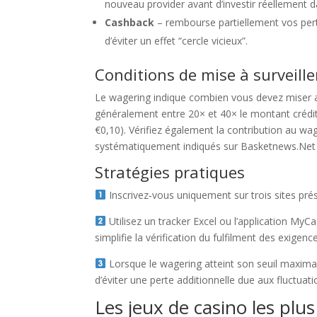
nouveau provider avant d’investir réellement 
Cashback
– rembourse partiellement vos pert
d’éviter un effet “cercle vicieux”.
Conditions de mise à surveill
Le wagering indique combien vous devez miser ava
généralement entre 20× et 40× le montant crédité
€0,10). Vérifiez également la contribution au wag
systématiquement indiqués sur Basketnews.Net l
Stratégies pratiques
Inscrivez‑vous uniquement sur trois sites prés
Utilisez un tracker Excel ou l’application MyC
simplifie la vérification du fulfilment des exigenc
Lorsque le wagering atteint son seuil maximal 
d’éviter une perte additionnelle due aux fluctua
Les jeux de casino les plus