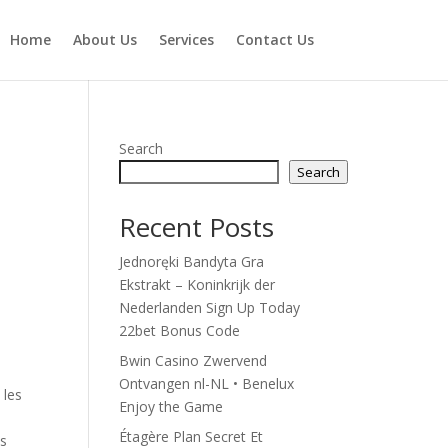
Home
About Us
Services
Contact Us
Search
Search
Recent Posts
Jednoręki Bandyta Gra
Ekstrakt – Koninkrijk der
Nederlanden Sign Up Today
22bet Bonus Code
Bwin Casino Zwervend
Ontvangen nl-NL • Benelux
 les
Enjoy the Game
Étagère Plan Secret Et
es