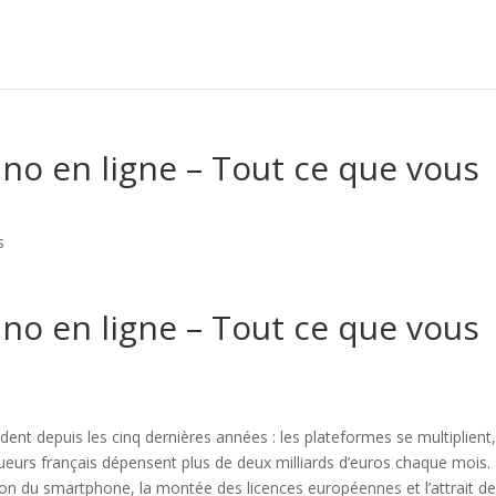
no en ligne – Tout ce que vous
s
no en ligne – Tout ce que vous
ent depuis les cinq dernières années : les plateformes se multiplient,
ueurs français dépensent plus de deux milliards d’euros chaque mois.
ion du smartphone, la montée des licences européennes et l’attrait d