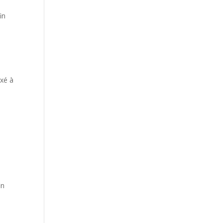
in
ixé à
in