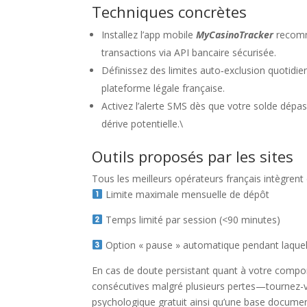
Techniques concrètes
Installez l’app mobile
MyCasinoTracker
recomm
transactions via API bancaire sécurisée.
Définissez des limites auto‑exclusion quotidie
plateforme légale française.
Activez l’alerte SMS dès que votre solde dépa
dérive potentielle.\
Outils proposés par les sites
Tous les meilleurs opérateurs français intègrent 
Limite maximale mensuelle de dépôt
Temps limité par session (<90 minutes)
Option « pause » automatique pendant laquell
En cas de doute persistant quant à votre compo
consécutives malgré plusieurs pertes—tournez-v
psychologique gratuit ainsi qu’une base documen