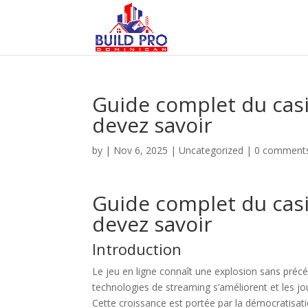
Guide complet du casi
devez savoir
by
|
Nov 6, 2025
|
Uncategorized
|
0 comment
Guide complet du casi
devez savoir
Introduction
Le jeu en ligne connaît une explosion sans précéd
technologies de streaming s’améliorent et les jo
Cette croissance est portée par la démocratisat