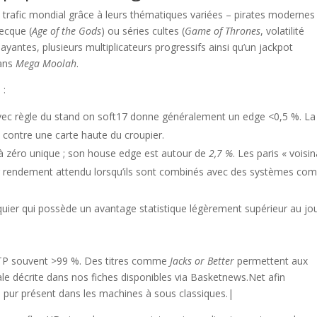
u trafic mondial grâce à leurs thématiques variées – pirates modernes
ecque (
Age of the Gods
) ou séries cultes (
Game of Thrones
, volatilité
payantes, plusieurs multiplicateurs progressifs ainsi qu’un jackpot
dans
Mega Moolah
.
 :
vec règle du stand on soft17 donne généralement un edge <0,5 %. La
1
contre une carte haute du croupier.
à zéro unique ; son house edge est autour de
2,7 %
. Les paris « voisi
leur rendement attendu lorsqu’ils sont combinés avec des systèmes c
uier qui possède un avantage statistique légèrement supérieur au jo
RTP souvent >99 %. Des titres comme
Jacks or Better
permettent aux
male décrite dans nos fiches disponibles via Basketnews.Net afin
e pur présent dans les machines à sous classiques.|