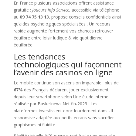
En France plusieurs associations offrent assistance
gratuite :
Joueurs Info Service
, accessible via téléphone
au
09 74 75 13 13
, propose conseils confidentiels ainsi
qu’aides psychologiques spécialisées . Un recours
rapide augmente fortement vos chances retrouver
équilibre entre loisir ludique & vie quotidienne
équilibrée .
Les tendances
technologiques qui façonnent
l’avenir des casinos en ligne
Le mobile continue son ascension imparable : plus de
67%
des Français déclarent jouer exclusivement
depuis leur smartphone selon Une étude interne
réalisée par Basketnews.Net fin‑2023 . Les
plateformes investissent donc lourdement dans UI
responsive adaptée aux petits écrans sans sacrifier
graphismes ni fluidité.
Réalité virtuelle (VR) ouvre quant à elle une nouvelle