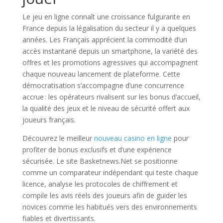
Le jeu en ligne connaît une croissance fulgurante en
France depuis la légalisation du secteur il y a quelques
années. Les Français apprécient la commodité d’un
accès instantané depuis un smartphone, la variété des
offres et les promotions agressives qui accompagnent
chaque nouveau lancement de plateforme. Cette
démocratisation s’accompagne d’une concurrence
accrue : les opérateurs rivalisent sur les bonus d’accueil,
la qualité des jeux et le niveau de sécurité offert aux
joueurs français.
Découvrez le meilleur
nouveau casino en ligne
pour
profiter de bonus exclusifs et d’une expérience
sécurisée. Le site Basketnews.Net se positionne
comme un comparateur indépendant qui teste chaque
licence, analyse les protocoles de chiffrement et
compile les avis réels des joueurs afin de guider les
novices comme les habitués vers des environnements
fiables et divertissants.