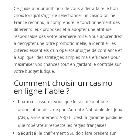
Ce guide a pour ambition de vous aider à faire le bon
choix lorsqu’il s’agit de sélectionner un casino online
France reconnu, à comprendre le fonctionnement des
différents jeux proposés et à adopter une attitude
responsable dès votre première mise. Vous apprendrez
à décrypter une offre promotionnelle, à identifier les
critères essentiels d’un opérateur digne de confiance et
à appliquer des stratégies simples mais efficaces pour
maximiser vos chances tout en gardant le contrôle sur
votre budget ludique.
Comment choisir un casino
en ligne fiable ?
Licence
: assurez‑vous que le site détient une
autorisation délivrée par l’Autorité Nationale des Jeux
(ANJ), anciennement ARJEL ; c’est la garantie juridique
que l’opérateur respecte les règles françaises.
Sécurité
: le chiffrement SSL doit être présent sur