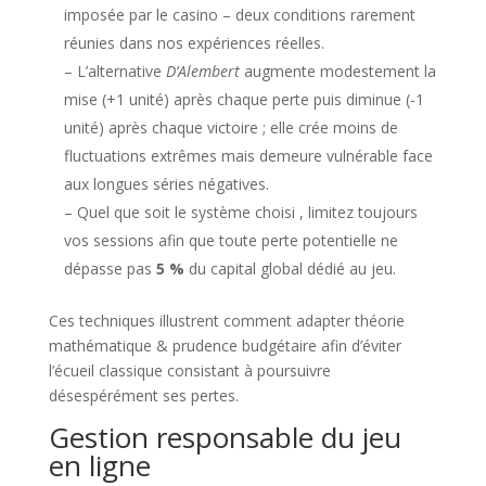
imposée par le casino – deux conditions rarement
réunies dans nos expériences réelles.
– L’alternative
D’Alembert
augmente modestement la
mise (+1 unité) après chaque perte puis diminue (-1
unité) après chaque victoire ; elle crée moins de
fluctuations extrêmes mais demeure vulnérable face
aux longues séries négatives.
– Quel que soit le système choisi , limitez toujours
vos sessions afin que toute perte potentielle ne
dépasse pas
5 %
du capital global dédié au jeu.
Ces techniques illustrent comment adapter théorie
mathématique & prudence budgétaire afin d’éviter
l’écueil classique consistant à poursuivre
désespérément ses pertes.
Gestion responsable du jeu
en ligne