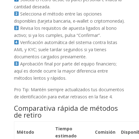
cantidad deseada.
Selecciona el método entre las opciones
disponibles (tarjeta bancaria, e‑wallet o criptomoneda).
Revisa los requisitos de apuesta ligados al bono
activo; si ya los cumples, pulsa “Confirmar”.
Verificación automática del sistema contra listas
AML y KYC; suele tardar segundos si ya tienes
documentos cargados previamente.
Aprobación final por parte del equipo financiero;
aquí es donde ocurre la mayor diferencia entre
métodos lentos y rápidos.
Pro Tip: Mantén siempre actualizados tus documentos
de identificación para evitar retrasos en la fase 4.
Comparativa rápida de métodos
de retiro
Tiempo
Método
Comisión
Disponib
estimado