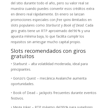
del sitio durante todo el año, pero su valor real se
muestra cuando puedes convertir esos créditos extra
en dinero real rápidamente. En enero se lanzan
promociones especiales con
free spins
ilimitados en
slots populares como
Starburst
y
Book of Dead
. Cada
giro gratis tiene un RTP aproximado del 96 % y una
apuesta mínima baja, lo que facilita cumplir los
requisitos sin arriesgar mucho capital propio.
Slots recomendados con giros
gratuitos
• Starburst – alta volatilidad moderada, ideal para
principiantes.
• Gonzo’s Quest – mecánica Avalanche aumenta
oportunidades.
• Book of Dead – jackpots frecuentes durante eventos
festivos.
• Mega Joker – RTP máximo del 99 % para jugadores