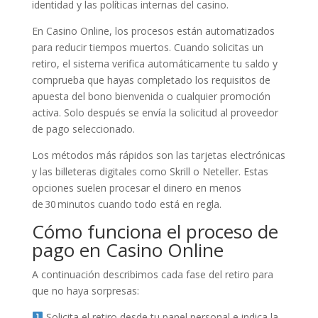
identidad y las políticas internas del casino.
En Casino Online, los procesos están automatizados
para reducir tiempos muertos. Cuando solicitas un
retiro, el sistema verifica automáticamente tu saldo y
comprueba que hayas completado los requisitos de
apuesta del bono bienvenida o cualquier promoción
activa. Solo después se envía la solicitud al proveedor
de pago seleccionado.
Los métodos más rápidos son las tarjetas electrónicas
y las billeteras digitales como Skrill o Neteller. Estas
opciones suelen procesar el dinero en menos
de 30 minutos cuando todo está en regla.
Cómo funciona el proceso de
pago en Casino Online
A continuación describimos cada fase del retiro para
que no haya sorpresas:
Solicita el retiro desde tu panel personal e indica la