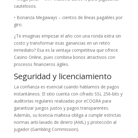
cautelosos.
• Bonanza Megaways – cientos de líneas pagables por
giro.
¿Te imaginas empezar el año con una ronda extra sin
costo y transformar esas ganancias en un retiro
inmediato? Esa es la ventaja competitiva que ofrece
Casino Online, pues combina bonos atractivos con
procesos financieros ágiles.
Seguridad y licenciamiento
La confianza es esencial cuando hablamos de pagos
instantáneos. El sitio cuenta con cifrado SSL 256‑bits y
auditorías regulares realizadas por eCOGRA para
garantizar juegos justos y pagos transparentes.
Además, su licencia maltesa obliga a cumplir estrictas
normas anti‑lavado de dinero (AML) y protección al
jugador (Gambling Commission).