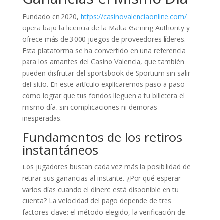
Fundado en 2020,
https://casinovalenciaonline.com/
opera bajo la licencia de la Malta Gaming Authority y
ofrece más de 3 000 juegos de proveedores líderes.
Esta plataforma se ha convertido en una referencia
para los amantes del Casino Valencia, que también
pueden disfrutar del sportsbook de Sportium sin salir
del sitio. En este artículo explicaremos paso a paso
cómo lograr que tus fondos lleguen a tu billetera el
mismo día, sin complicaciones ni demoras
inesperadas.
Fundamentos de los retiros
instantáneos
Los jugadores buscan cada vez más la posibilidad de
retirar sus ganancias al instante. ¿Por qué esperar
varios días cuando el dinero está disponible en tu
cuenta? La velocidad del pago depende de tres
factores clave: el método elegido, la verificación de