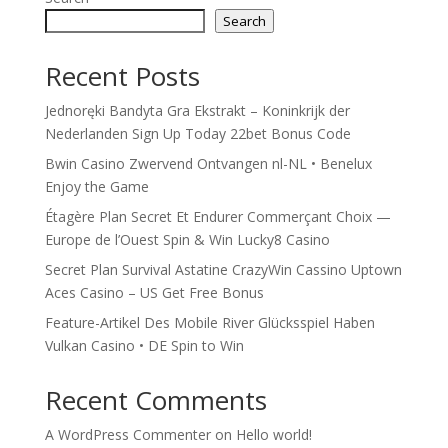
Search
Recent Posts
Jednoręki Bandyta Gra Ekstrakt – Koninkrijk der
Nederlanden Sign Up Today 22bet Bonus Code
Bwin Casino Zwervend Ontvangen nl-NL • Benelux
Enjoy the Game
Étagère Plan Secret Et Endurer Commerçant Choix —
Europe de l’Ouest Spin & Win Lucky8 Casino
Secret Plan Survival Astatine CrazyWin Cassino Uptown
Aces Casino – US Get Free Bonus
Feature-Artikel Des Mobile River Glücksspiel Haben
Vulkan Casino • DE Spin to Win
Recent Comments
A WordPress Commenter
on
Hello world!