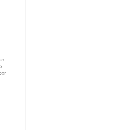
o
no
no
 por