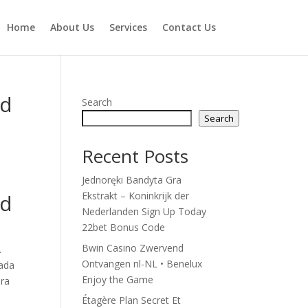
Home
About Us
Services
Contact Us
ad
Search
Search
Recent Posts
Jednoręki Bandyta Gra
ad
Ekstrakt – Koninkrijk der
Nederlanden Sign Up Today
22bet Bonus Code
Bwin Casino Zwervend
.
Ontvangen nl-NL • Benelux
cada
Enjoy the Game
ara
Étagère Plan Secret Et