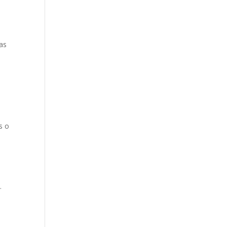
as
s o
.