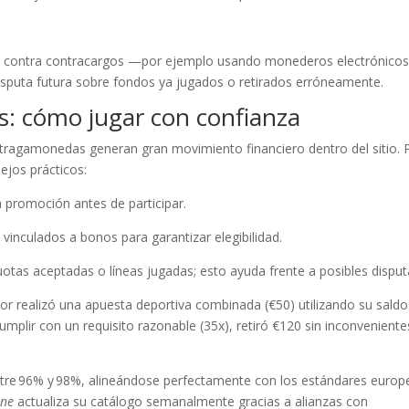
s contra contracargos —por ejemplo usando monederos electrónico
sputa futura sobre fondos ya jugados o retirados erróneamente.
ts: cómo jugar con confianza
tragamonedas generan gran movimiento financiero dentro del sitio. 
ejos prácticos:
 promoción antes de participar.
inculados a bonos para garantizar elegibilidad.
tas aceptadas o líneas jugadas; esto ayuda frente a posibles disput
 realizó una apuesta deportiva combinada (€50) utilizando su saldo
mplir con un requisito razonable (35x), retiró €120 sin inconveniente
 entre 96% y 98%, alineándose perfectamente con los estándares euro
ine
actualiza su catálogo semanalmente gracias a alianzas con