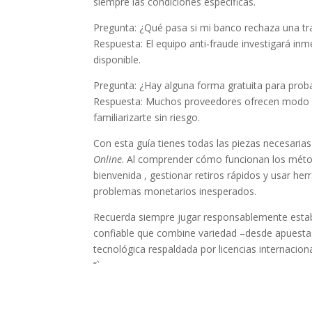
siempre las condiciones específicas.
Pregunta: ¿Qué pasa si mi banco rechaza una tr
Respuesta: El equipo anti‑fraude investigará i
disponible.
Pregunta: ¿Hay alguna forma gratuita para proba
Respuesta: Muchos proveedores ofrecen modo d
familiarizarte sin riesgo.
Con esta guía tienes todas las piezas necesaria
Online
. Al comprender cómo funcionan los méto
bienvenida , gestionar retiros rápidos y usar he
problemas monetarios inesperados.
Recuerda siempre jugar responsablemente establ
confiable que combine variedad –desde apuestas 
tecnológica respaldada por licencias internacion
“`