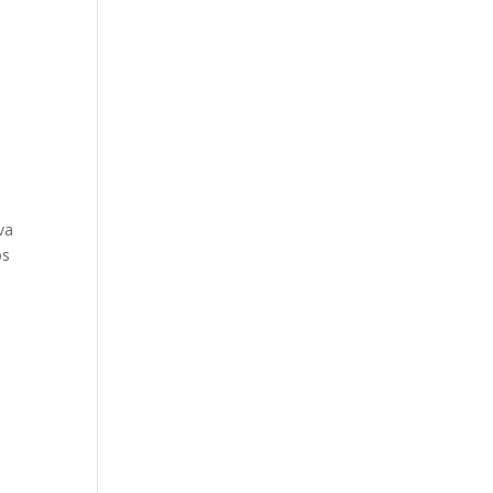
va
os