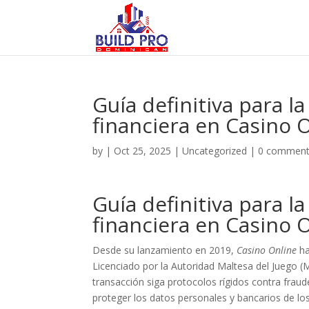
Guía definitiva para l
financiera en Casino 
by
|
Oct 25, 2025
|
Uncategorized
|
0 commen
Guía definitiva para l
financiera en Casino 
Desde su lanzamiento en 2019,
Casino Online
ha
Licenciado por la Autoridad Maltesa del Juego 
transacción siga protocolos rígidos contra frau
proteger los datos personales y bancarios de lo