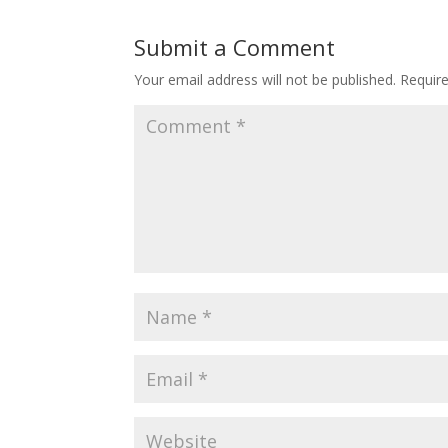
Submit a Comment
Your email address will not be published.
Requir