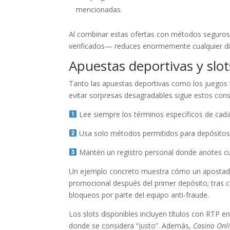
mencionadas.
Al combinar estas ofertas con métodos seguro
verificados— reduces enormemente cualquier di
Apuestas deportivas y slo
Tanto las apuestas deportivas como los juegos 
evitar sorpresas desagradables sigue estos cons
Lee siempre los términos específicos de cada
Usa solo métodos permitidos para depósitos v
Mantén un registro personal donde anotes cuo
Un ejemplo concreto muestra cómo un apostador
promocional después del primer depósito; tras cu
bloqueos por parte del equipo anti‑fraude.
Los slots disponibles incluyen títulos con RTP
donde se considera “justo”. Además,
Casino Onl