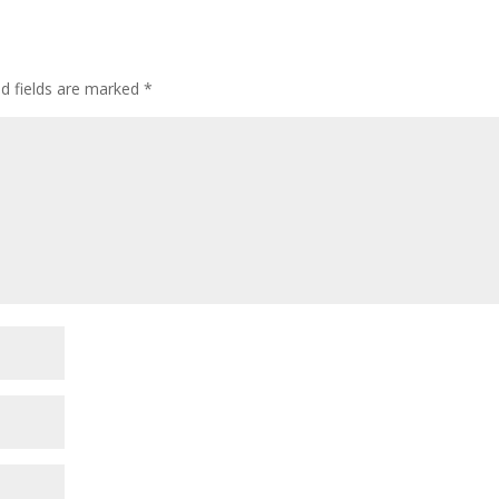
ed fields are marked
*