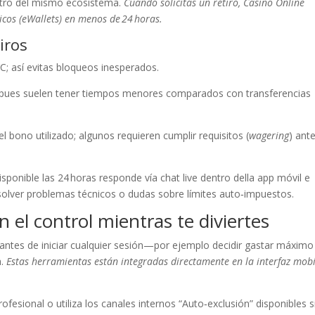
ntro del mismo ecosistema.
Cuando solicitas un retiro, Casino Online
cos (eWallets) en menos de 24 horas.
iros
; así evitas bloqueos inesperados.
r pues suelen tener tiempos menores comparados con transferencias
l bono utilizado; algunos requieren cumplir requisitos (
wagering
) ant
sponible las 24 horas responde vía chat live dentro della app móvil e
solver problemas técnicos o dudas sobre límites auto‑impuestos.
el control mientras te diviertes
 antes de iniciar cualquier sesión—por ejemplo decidir gastar máximo
.
Estas herramientas están integradas directamente en la interfaz mobi
rofesional o utiliza los canales internos “Auto‑exclusión” disponibles s