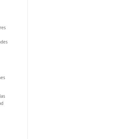
res
dades
nes
das
ad