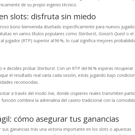
icamente de su propio ingenio técnico.
n slots: disfruta sin miedo
roso bono bienvenida diseñado específicamente para nuevos jugado
ratuitas en varios títulos populares como
Starburst
,
Gonzo’s Quest
o el
al jugador (RTP) superior al 96 %, lo cual significa mejores probabili
o e decides probar
Starburst
. Con un RTP del 96 % esperas recuperar
nque el resultado real varía cada sesión, estás jugando bajo condicio
ridades reconocidas.
ostar a través del modo
live
, donde crupieres reales transmiten parti
a función combina la adrenalina del casino tradicional con la comodid
ágil: cómo asegurar tus ganancias
 sus ganancias tras una victoria importante en los slots o apuestas