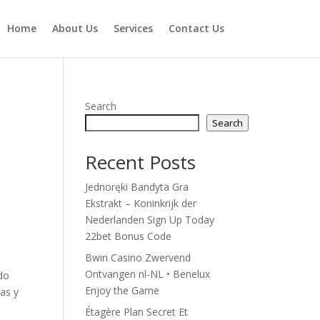
Home
About Us
Services
Contact Us
Search
Search
Recent Posts
Jednoręki Bandyta Gra
Ekstrakt – Koninkrijk der
Nederlanden Sign Up Today
22bet Bonus Code
Bwin Casino Zwervend
Ontvangen nl-NL • Benelux
ido
Enjoy the Game
as y
Étagère Plan Secret Et