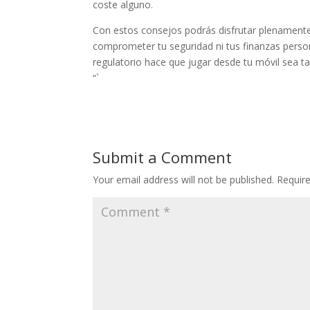
coste alguno.
Con estos consejos podrás disfrutar plenament
comprometer tu seguridad ni tus finanzas pers
regulatorio hace que jugar desde tu móvil sea 
“`
Submit a Comment
Your email address will not be published.
Requir