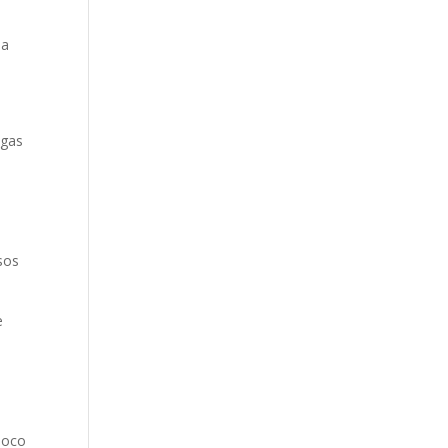
 a
ngas
sos
e
poco