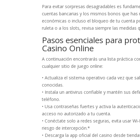
Para evitar sorpresas desagradables es fundame
cuentas bancarias y los mismos bonos que has rec
económicas o incluso el bloqueo de tu cuenta po
ruleta o a los slots, revisa siempre las medidas
Pasos esenciales para prot
Casino Online
A continuación encontrarás una lista práctica c
cualquier sitio de juego online:
• Actualiza el sistema operativo cada vez que sa
conocidas.
• Instala un antivirus confiable y mantén sus de
teléfono.
• Usa contraseñas fuertes y activa la autenticaci
acceso no autorizado a tu cuenta.
• Conéctate solo a redes seguras, evita usar Wi‑F
riesgo de intercepción.*
• Descarga la app oficial del casino desde tiend