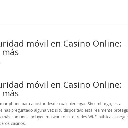
uridad móvil en Casino Online:
a más
s
uridad móvil en Casino Online:
a más
smartphone para apostar desde cualquier lugar. Sin embargo, esta
e has preguntado alguna vez si tu dispositivo está realmente proteg
s más comunes incluyen malware oculto, redes Wi‑Fi públicas insegur
deros casinos.