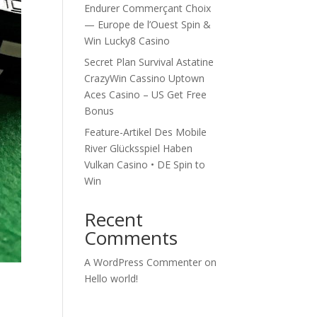
Endurer Commerçant Choix
— Europe de l’Ouest Spin &
Win Lucky8 Casino
Secret Plan Survival Astatine
CrazyWin Cassino Uptown
Aces Casino – US Get Free
Bonus
Feature-Artikel Des Mobile
River Glücksspiel Haben
Vulkan Casino • DE Spin to
Win
Recent
Comments
A WordPress Commenter
on
Hello world!