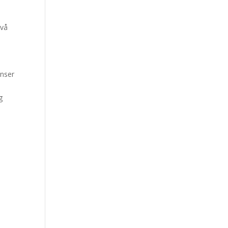
ivå
enser
g
n