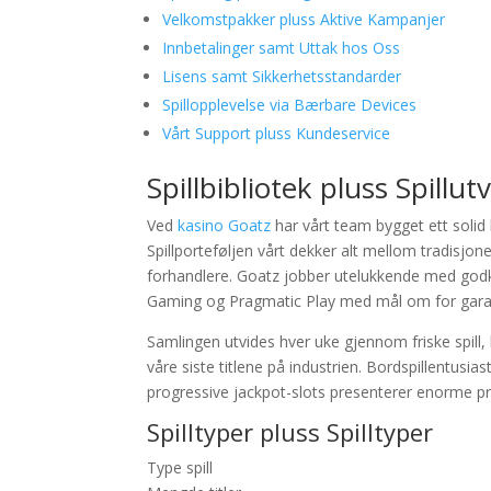
Velkomstpakker pluss Aktive Kampanjer
Innbetalinger samt Uttak hos Oss
Lisens samt Sikkerhetsstandarder
Spillopplevelse via Bærbare Devices
Vårt Support pluss Kundeservice
Spillbibliotek pluss Spillutv
Ved
kasino Goatz
har vårt team bygget ett soli
Spillporteføljen vårt dekker alt mellom tradisjonel
forhandlere. Goatz jobber utelukkende med godk
Gaming og Pragmatic Play med mål om for garante
Samlingen utvides hver uke gjennom friske spill, 
våre siste titlene på industrien. Bordspillentusia
progressive jackpot-slots presenterer enorme pr
Spilltyper pluss Spilltyper
Type spill