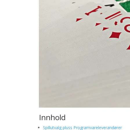
Innhold
Spillutvalg pluss Programvareleverandører