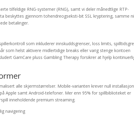
fiserte tilfeldige RNG-systemer (RNG), samt vi deler månedtlige RTP-
 data beskyttes gjennom tohendreogseksti-bit SSL kryptering, samme n
ede betalinger.
llerkontroll som inkluderer innskuddsgrenser, loss limits, spilltidsgr
når som helst aktivere midlertidige breaks eller varig stenge kontoen
kludert GamCare pluss Gambling Therapy forsikrer at hjelp kontinuerli
former
alisert alle skjermstørrelser. Mobile-varianten krever null installasjo
på Apple samt Android-telefoner. Mer enn 95% for spillbiblioteket er
erspill inneholdende premium streaming.
lig navigering