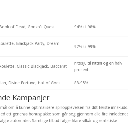
 Book of Dead, Gonzo’s Quest
94% til 98%
Roulette, Blackjack Party, Dream
97% til 99%
nittisju til nittini og en halv
oulette, Classic Blackjack, Baccarat
prosent
h, Divine Fortune, Hall of Gods
88-95%
nde Kampanjer
ål om å kunne optimalisere spillopplevelsen fra ditt første innskudd
 ett generøs bonuspakke som går seg gjennom alle fire innledend
lgte automater. Samtlige tilbud følger klare vilkår og realistiske