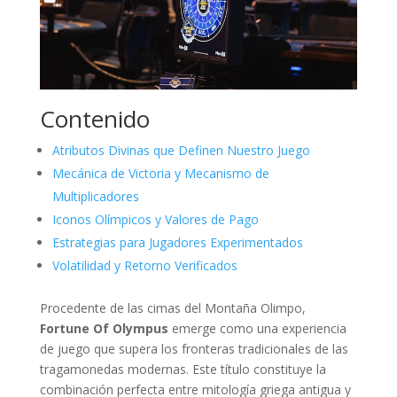
Contenido
Atributos Divinas que Definen Nuestro Juego
Mecánica de Victoria y Mecanismo de
Multiplicadores
Iconos Olímpicos y Valores de Pago
Estrategias para Jugadores Experimentados
Volatilidad y Retorno Verificados
Procedente de las cimas del Montaña Olimpo,
Fortune Of Olympus
emerge como una experiencia
de juego que supera los fronteras tradicionales de las
tragamonedas modernas. Este título constituye la
combinación perfecta entre mitología griega antigua y