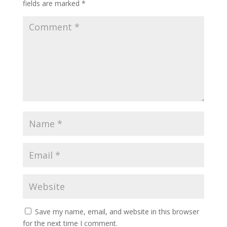
fields are marked
*
Save my name, email, and website in this browser
for the next time I comment.