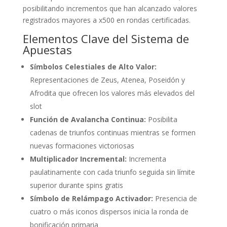
posibilitando incrementos que han alcanzado valores
registrados mayores a x500 en rondas certificadas.
Elementos Clave del Sistema de
Apuestas
Símbolos Celestiales de Alto Valor:
Representaciones de Zeus, Atenea, Poseidón y
Afrodita que ofrecen los valores más elevados del
slot
Función de Avalancha Continua:
Posibilita
cadenas de triunfos continuas mientras se formen
nuevas formaciones victoriosas
Multiplicador Incremental:
Incrementa
paulatinamente con cada triunfo seguida sin límite
superior durante spins gratis
Símbolo de Relámpago Activador:
Presencia de
cuatro o más iconos dispersos inicia la ronda de
bonificación primaria