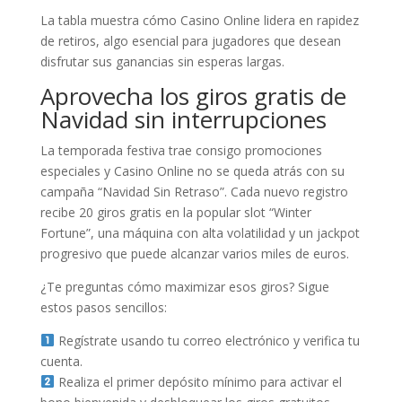
La tabla muestra cómo Casino Online lidera en rapidez
de retiros, algo esencial para jugadores que desean
disfrutar sus ganancias sin esperas largas.
Aprovecha los giros gratis de
Navidad sin interrupciones
La temporada festiva trae consigo promociones
especiales y Casino Online no se queda atrás con su
campaña “Navidad Sin Retraso”. Cada nuevo registro
recibe 20 giros gratis en la popular slot “Winter
Fortune”, una máquina con alta volatilidad y un jackpot
progresivo que puede alcanzar varios miles de euros.
¿Te preguntas cómo maximizar esos giros? Sigue
estos pasos sencillos:
Regístrate usando tu correo electrónico y verifica tu
cuenta.
Realiza el primer depósito mínimo para activar el