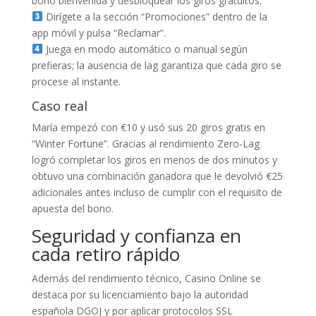
bono bienvenida y desbloquear los giros gratuitos.
Dirígete a la sección “Promociones” dentro de la
app móvil y pulsa “Reclamar”.
Juega en modo automático o manual según
prefieras; la ausencia de lag garantiza que cada giro se
procese al instante.
Caso real
María empezó con €10 y usó sus 20 giros gratis en
“Winter Fortune”. Gracias al rendimiento Zero‑Lag
logró completar los giros en menos de dos minutos y
obtuvo una combinación ganadora que le devolvió €25
adicionales antes incluso de cumplir con el requisito de
apuesta del bono.
Seguridad y confianza en
cada retiro rápido
Además del rendimiento técnico, Casino Online se
destaca por su licenciamiento bajo la autoridad
española DGOJ y por aplicar protocolos SSL