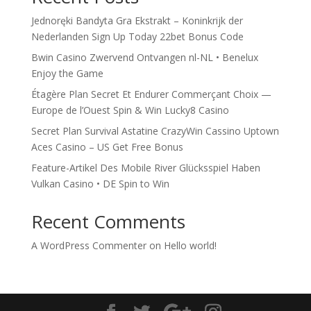
Jednoręki Bandyta Gra Ekstrakt – Koninkrijk der
Nederlanden Sign Up Today 22bet Bonus Code
Bwin Casino Zwervend Ontvangen nl-NL • Benelux
Enjoy the Game
Étagère Plan Secret Et Endurer Commerçant Choix —
Europe de l’Ouest Spin & Win Lucky8 Casino
Secret Plan Survival Astatine CrazyWin Cassino Uptown
Aces Casino – US Get Free Bonus
Feature-Artikel Des Mobile River Glücksspiel Haben
Vulkan Casino • DE Spin to Win
Recent Comments
A WordPress Commenter
on
Hello world!