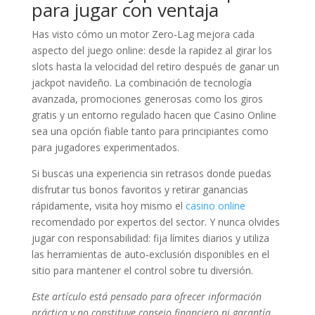
para jugar con ventaja
Has visto cómo un motor Zero‑Lag mejora cada
aspecto del juego online: desde la rapidez al girar los
slots hasta la velocidad del retiro después de ganar un
jackpot navideño. La combinación de tecnología
avanzada, promociones generosas como los giros
gratis y un entorno regulado hacen que Casino Online
sea una opción fiable tanto para principiantes como
para jugadores experimentados.
Si buscas una experiencia sin retrasos donde puedas
disfrutar tus bonos favoritos y retirar ganancias
rápidamente, visita hoy mismo el
casino online
recomendado por expertos del sector. Y nunca olvides
jugar con responsabilidad: fija límites diarios y utiliza
las herramientas de auto‑exclusión disponibles en el
sitio para mantener el control sobre tu diversión.
Este artículo está pensado para ofrecer información
práctica y no constituye consejo financiero ni garantía