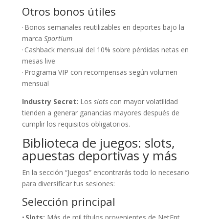
Otros bonos útiles
· Bonos semanales reutilizables en deportes bajo la
marca
Sportium
· Cashback mensual del 10% sobre pérdidas netas en
mesas live
· Programa VIP con recompensas según volumen
mensual
Industry Secret:
Los
slots
con mayor volatilidad
tienden a generar ganancias mayores después de
cumplir los requisitos obligatorios.
Biblioteca de juegos: slots,
apuestas deportivas y más
En la sección “Juegos” encontrarás todo lo necesario
para diversificar tus sesiones:
Selección principal
•
Slots:
Más de mil títulos provenientes de NetEnt,