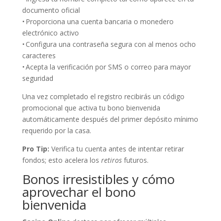
documento oficial
• Proporciona una cuenta bancaria o monedero
electrónico activo
• Configura una contraseña segura con al menos ocho
caracteres
• Acepta la verificación por SMS o correo para mayor
seguridad
Una vez completado el registro recibirás un código
promocional que activa tu bono bienvenida
automáticamente después del primer depósito mínimo
requerido por la casa.
Pro Tip:
Verifica tu cuenta antes de intentar retirar
fondos; esto acelera los
retiros
futuros.
Bonos irresistibles y cómo
aprovechar el bono
bienvenida