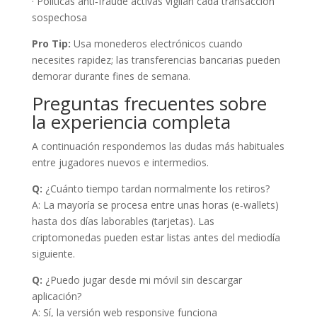
· Políticas anti‑fraude activas vigilan cada transacción
sospechosa
Pro Tip:
Usa monederos electrónicos cuando
necesites rapidez; las transferencias bancarias pueden
demorar durante fines de semana.
Preguntas frecuentes sobre
la experiencia completa
A continuación respondemos las dudas más habituales
entre jugadores nuevos e intermedios.
Q:
¿Cuánto tiempo tardan normalmente los retiros?
A: La mayoría se procesa entre unas horas (e‑wallets)
hasta dos días laborables (tarjetas). Las
criptomonedas pueden estar listas antes del mediodía
siguiente.
Q:
¿Puedo jugar desde mi móvil sin descargar
aplicación?
A: Sí, la versión web responsive funciona