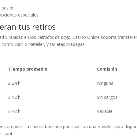
a sesión.
mociones especiales.
ran tus retiros
ad y rapidez en los
métodos de pago
. Casino Online soporta transfere
omo Skrill o Neteller, y tarjetas prepagas.
Tiempo promedio
Comisión
≤ 24 h
Ninguna
≤ 12 h
Sin cargos
≤ 48 h
Variable
en combinar su cuenta bancaria principal con una e‑wallet para dispo
ackpot.