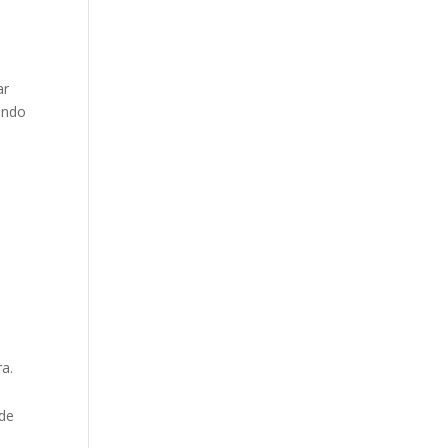
ar
uando
l
a.
 de