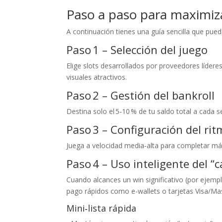
Paso a paso para maximiza
A continuación tienes una guía sencilla que pued
Paso 1 – Selección del juego
Elige slots desarrollados por proveedores líde
visuales atractivos.
Paso 2 – Gestión del bankroll
Destina solo el 5‑10 % de tu saldo total a cada s
Paso 3 – Configuración del ri
Juega a velocidad media‑alta para completar más 
Paso 4 – Uso inteligente del “
Cuando alcances un win significativo (por ejemp
pago rápidos como e-wallets o tarjetas Visa/Mas
Mini‑lista rápida