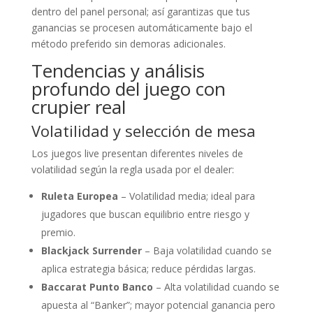
dentro del panel personal; así garantizas que tus
ganancias se procesen automáticamente bajo el
método preferido sin demoras adicionales.
Tendencias y análisis
profundo del juego con
crupier real
Volatilidad y selección de mesa
Los juegos live presentan diferentes niveles de
volatilidad según la regla usada por el dealer:
Ruleta Europea
– Volatilidad media; ideal para
jugadores que buscan equilibrio entre riesgo y
premio.
Blackjack Surrender
– Baja volatilidad cuando se
aplica estrategia básica; reduce pérdidas largas.
Baccarat Punto Banco
– Alta volatilidad cuando se
apuesta al “Banker”; mayor potencial ganancia pero