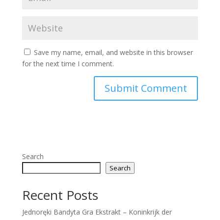
Save my name, email, and website in this browser
for the next time I comment.
Search
Search
Recent Posts
Jednoręki Bandyta Gra Ekstrakt – Koninkrijk der