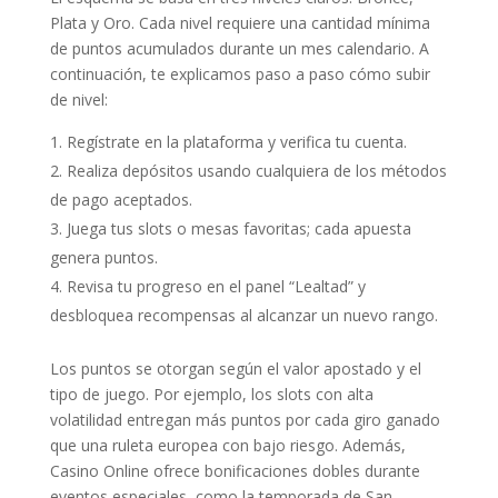
Plata y Oro. Cada nivel requiere una cantidad mínima
de puntos acumulados durante un mes calendario. A
continuación, te explicamos paso a paso cómo subir
de nivel:
Regístrate en la plataforma y verifica tu cuenta.
Realiza depósitos usando cualquiera de los métodos
de pago aceptados.
Juega tus slots o mesas favoritas; cada apuesta
genera puntos.
Revisa tu progreso en el panel “Lealtad” y
desbloquea recompensas al alcanzar un nuevo rango.
Los puntos se otorgan según el valor apostado y el
tipo de juego. Por ejemplo, los slots con alta
volatilidad entregan más puntos por cada giro ganado
que una ruleta europea con bajo riesgo. Además,
Casino Online ofrece bonificaciones dobles durante
eventos especiales, como la temporada de San