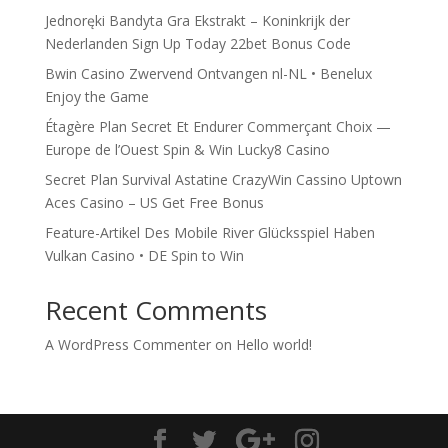
Jednoręki Bandyta Gra Ekstrakt – Koninkrijk der
Nederlanden Sign Up Today 22bet Bonus Code
Bwin Casino Zwervend Ontvangen nl-NL • Benelux
Enjoy the Game
Étagère Plan Secret Et Endurer Commerçant Choix —
Europe de l’Ouest Spin & Win Lucky8 Casino
Secret Plan Survival Astatine CrazyWin Cassino Uptown
Aces Casino – US Get Free Bonus
Feature-Artikel Des Mobile River Glücksspiel Haben
Vulkan Casino • DE Spin to Win
Recent Comments
A WordPress Commenter
on
Hello world!