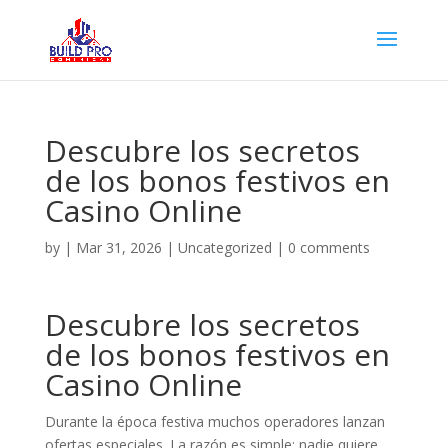
Descubre los secretos
de los bonos festivos en
Casino Online
by
|
Mar 31, 2026
|
Uncategorized
|
0 comments
Descubre los secretos
de los bonos festivos en
Casino Online
Durante la época festiva muchos operadores lanzan
ofertas especiales. La razón es simple: nadie quiere