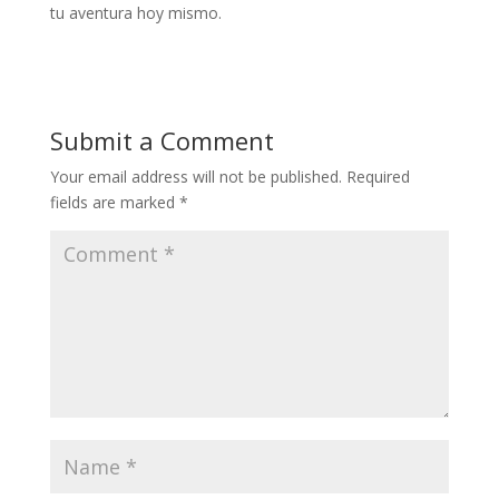
tu aventura hoy mismo.
Submit a Comment
Your email address will not be published.
Required
fields are marked
*