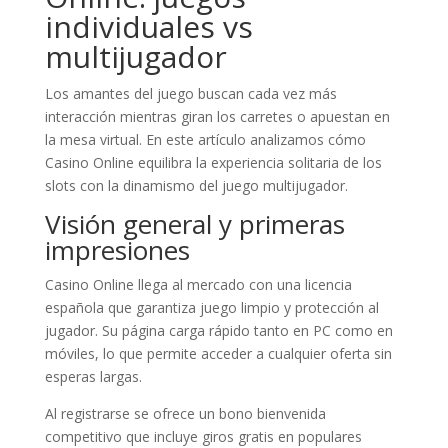
individuales vs
multijugador
Los amantes del juego buscan cada vez más
interacción mientras giran los carretes o apuestan en
la mesa virtual. En este artículo analizamos cómo
Casino Online equilibra la experiencia solitaria de los
slots con la dinamismo del juego multijugador.
Visión general y primeras
impresiones
Casino Online llega al mercado con una licencia
española que garantiza juego limpio y protección al
jugador. Su página carga rápido tanto en PC como en
móviles, lo que permite acceder a cualquier oferta sin
esperas largas.
Al registrarse se ofrece un bono bienvenida
competitivo que incluye giros gratis en populares