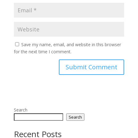
Save my name, email, and website in this browser
for the next time I comment.
Search
Search
Recent Posts