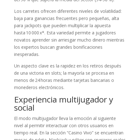
Los carretes ofrecen diferentes niveles de volatilidad:
baja para ganancias frecuentes pero pequeñas, alta
para jackpots que pueden multiplicar la apuesta
hasta 10 000 x*. Esta variedad permite a jugadores
novatos aprender sin arriesgar mucho dinero mientras
los expertos buscan grandes bonificaciones
inesperadas.
Un aspecto clave es la rapidez en los retiros después
de una victoria en slots; la mayoría se procesa en
menos de 24 horas mediante tarjetas bancarias o
monederos electrónicos.
Experiencia multijugador y
social
El modo multijugador lleva la emoción al siguiente
nivel al permitir interactuar con otros usuarios en
tiempo real. En la sección “Casino Vivo” se encuentran
mesas de ruleta, blackjack y póker con crupieres reales