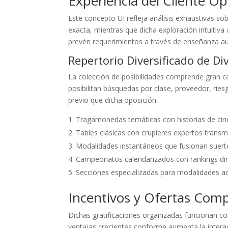
Experiencia del Cliente O
Este concepto UI refleja análisis exhaustivas so
exacta, mientras que dicha exploración intuitiva
prevén requerimientos a través de enseñanza a
Repertorio Diversificado de Di
La colección de posibilidades comprende gran ca
posibilitan búsquedas por clase, proveedor, rie
previo que dicha oposición.
Tragamonedas temáticas con historias de cin
Tables clásicas con crupieres expertos trans
Modalidades instantáneos que fusionan suer
Campeonatos calendarizados con rankings di
Secciones especializadas para modalidades 
Incentivos y Ofertas Comp
Dichas gratificaciones organizadas funcionan co
ventajas crecientes conforme aumenta la interacc