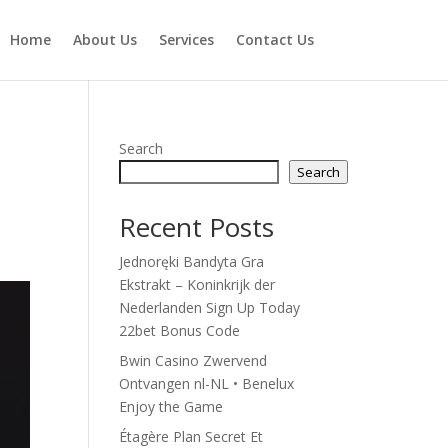
Home
About Us
Services
Contact Us
Search
Search
Recent Posts
Jednoręki Bandyta Gra
Ekstrakt – Koninkrijk der
Nederlanden Sign Up Today
22bet Bonus Code
Bwin Casino Zwervend
Ontvangen nl-NL • Benelux
Enjoy the Game
Étagère Plan Secret Et