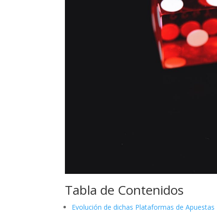
Tabla de Contenidos
Evolución de dichas Plataformas de Apuestas