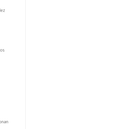
dez
cos
ionan