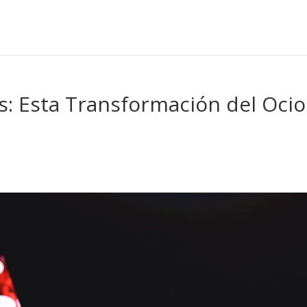
: Esta Transformación del Ocio