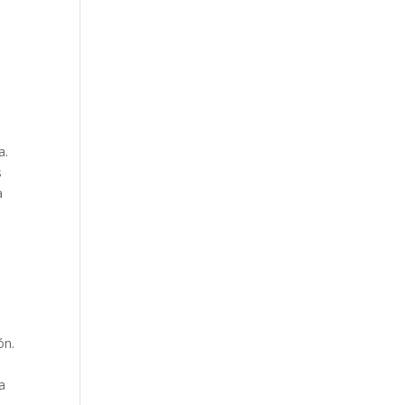
a.
s
a
e
ón.
a