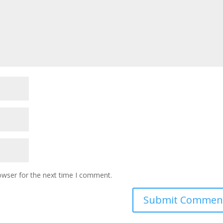
owser for the next time I comment.