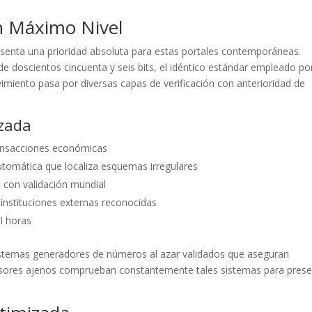
en Máximo Nivel
esenta una prioridad absoluta para estas portales contemporáneas.
doscientos cincuenta y seis bits, el idéntico estándar empleado po
miento pasa por diversas capas de verificación con anterioridad de
zada
ransacciones económicas
utomática que localiza esquemas irregulares
 con validación mundial
instituciones externas reconocidas
I horas
stemas generadores de números al azar validados que aseguran
visores ajenos comprueban constantemente tales sistemas para prese