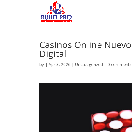
Casinos Online Nuevos
Digital
by
|
Apr 3, 2026
|
Uncategorized
|
0 comments