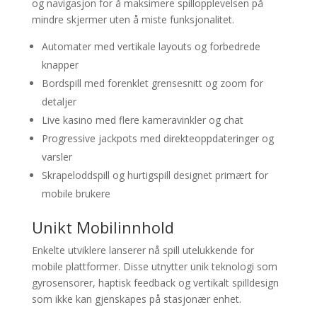
og navigasjon for å maksimere spillopplevelsen på
mindre skjermer uten å miste funksjonalitet.
Automater med vertikale layouts og forbedrede
knapper
Bordspill med forenklet grensesnitt og zoom for
detaljer
Live kasino med flere kameravinkler og chat
Progressive jackpots med direkteoppdateringer og
varsler
Skrapeloddspill og hurtigspill designet primært for
mobile brukere
Unikt Mobilinnhold
Enkelte utviklere lanserer nå spill utelukkende for
mobile plattformer. Disse utnytter unik teknologi som
gyrosensorer, haptisk feedback og vertikalt spilldesign
som ikke kan gjenskapes på stasjonær enhet.