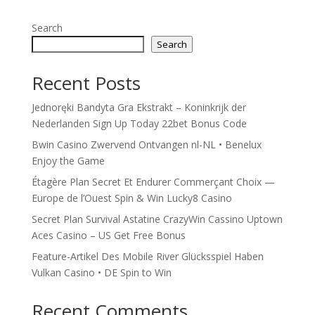
Search
Search
Recent Posts
Jednoręki Bandyta Gra Ekstrakt – Koninkrijk der
Nederlanden Sign Up Today 22bet Bonus Code
Bwin Casino Zwervend Ontvangen nl-NL • Benelux
Enjoy the Game
Étagère Plan Secret Et Endurer Commerçant Choix —
Europe de l’Ouest Spin & Win Lucky8 Casino
Secret Plan Survival Astatine CrazyWin Cassino Uptown
Aces Casino – US Get Free Bonus
Feature-Artikel Des Mobile River Glücksspiel Haben
Vulkan Casino • DE Spin to Win
Recent Comments