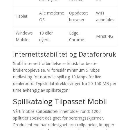
Alle moderne
Oppdatert
WiFi
Tablet
OS
browser
anbefales
Windows
10 eller
Edge,
Minst 4G
Mobile
nyere
Chrome
Internettstabilitet og Dataforbruk
Stabil internettforbindelse er kritisk for beste
brukeropplevelse. Vi foreslår minimum 5 Mbps
nedlasting for normale spill og 10 Mbps for live
dealerbord. Typisk datatrekk svinger fra 50-150 MB per
time avhengig av spillkategori.
Spillkatalog Tilpasset Mobil
Vårt mobile spillbibliotek inneholder rundt 1200
spilltitler spesielt designet for berøringsskjermer.
Produsentene har redesignet kontrollpaneler, knapper