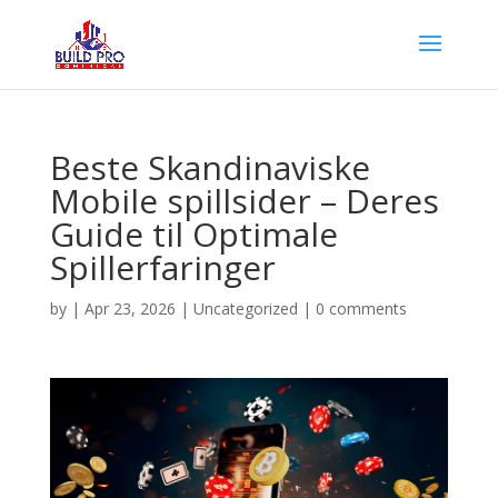
Beste Skandinaviske
Mobile spillsider – Deres
Guide til Optimale
Spillerfaringer
by
|
Apr 23, 2026
|
Uncategorized
|
0 comments