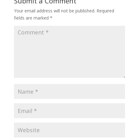
Submit a Comment
Your email address will not be published.
Required
fields are marked
*