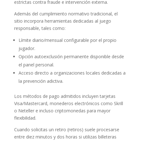
estrictas contra fraude e intervención externa.
Además del cumplimiento normativo tradicional, el
sitio incorpora herramientas dedicadas al juego
responsable, tales como:
Límite diario/mensual configurable por el propio
jugador.
Opción autoexclusión permanente disponible desde
el panel personal.
Acceso directo a organizaciones locales dedicadas a
la prevención adictiva.
Los métodos de pago admitidos incluyen tarjetas
Visa/Mastercard, monederos electrónicos como Skrill
o Neteller e incluso criptomonedas para mayor
flexibilidad.
Cuando solicitas un retiro (retiros) suele procesarse
entre diez minutos y dos horas si utilizas billeteras