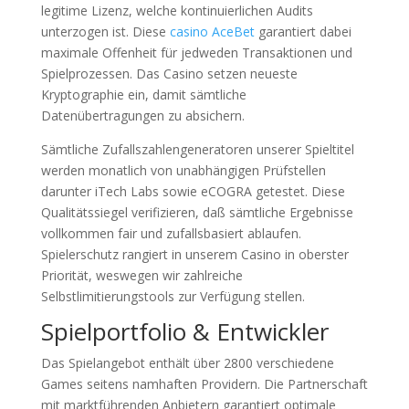
legitime Lizenz, welche kontinuierlichen Audits
unterzogen ist. Diese
casino AceBet
garantiert dabei
maximale Offenheit für jedweden Transaktionen und
Spielprozessen. Das Casino setzen neueste
Kryptographie ein, damit sämtliche
Datenübertragungen zu absichern.
Sämtliche Zufallszahlengeneratoren unserer Spieltitel
werden monatlich von unabhängigen Prüfstellen
darunter iTech Labs sowie eCOGRA getestet. Diese
Qualitätssiegel verifizieren, daß sämtliche Ergebnisse
vollkommen fair und zufallsbasiert ablaufen.
Spielerschutz rangiert in unserem Casino in oberster
Priorität, weswegen wir zahlreiche
Selbstlimitierungstools zur Verfügung stellen.
Spielportfolio & Entwickler
Das Spielangebot enthält über 2800 verschiedene
Games seitens namhaften Providern. Die Partnerschaft
mit marktführenden Anbietern garantiert optimale