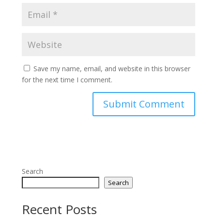
Save my name, email, and website in this browser
for the next time I comment.
Search
Search
Recent Posts