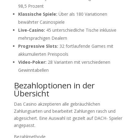
98,5 Prozent
Klassische Spiele:
Über als 180 Variationen
bewährter Casinospiele
Live-Casino:
45 unterschiedliche Tische inklusive
mehrsprachigen Dealern
Progressive Slots:
32 fortlaufende Games mit
akkumulierten Preispools
Video-Poker:
28 Varianten mit verschiedenen
Gewinntabellen
Bezahloptionen in der
Übersicht
Das Casino akzeptieren alle gebräuchlichen
Zahlungsarten und bearbeitet Zahlungen rasch und
abgesichert. Eine Auswahl ist gezielt auf DACH- Spieler
angepasst.
Bezahlmethode