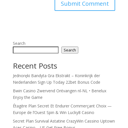
Search
Search
Recent Posts
Jednoręki Bandyta Gra Ekstrakt – Koninkrijk der
Nederlanden Sign Up Today 22bet Bonus Code
Bwin Casino Zwervend Ontvangen nl-NL • Benelux
Enjoy the Game
Étagère Plan Secret Et Endurer Commerçant Choix —
Europe de l’Ouest Spin & Win Lucky8 Casino
Secret Plan Survival Astatine CrazyWin Cassino Uptown
Aces Casino – US Get Free Bonus