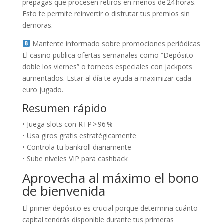
prepagas que procesen retiros en menos de 24 horas.​
Esto te permite reinvertir o disfrutar tus premios sin
demoras.​
Mantente informado sobre promociones periódicas
El casino publica ofertas semanales como “Depósito
doble los viernes” o torneos especiales con jackpots
aumentados.​ Estar al día te ayuda a maximizar cada
euro jugado.​
Resumen rápido
• Juega slots con RTP > 96 %
• Usa giros gratis estratégicamente
• Controla tu bankroll diariamente
• Sube niveles VIP para cashback
Aprovecha al máximo el bono
de bienvenida
El primer depósito es crucial porque determina cuánto
capital tendrás disponible durante tus primeras