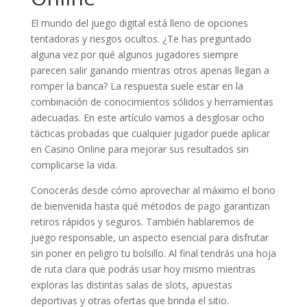
El mundo del juego digital está lleno de opciones
tentadoras y riesgos ocultos. ¿Te has preguntado
alguna vez por qué algunos jugadores siempre
parecen salir ganando mientras otros apenas llegan a
romper la banca? La respuesta suele estar en la
combinación de conocimientos sólidos y herramientas
adecuadas. En este artículo vamos a desglosar ocho
tácticas probadas que cualquier jugador puede aplicar
en Casino Online para mejorar sus resultados sin
complicarse la vida.
Conocerás desde cómo aprovechar al máximo el bono
de bienvenida hasta qué métodos de pago garantizan
retiros rápidos y seguros. También hablaremos de
juego responsable, un aspecto esencial para disfrutar
sin poner en peligro tu bolsillo. Al final tendrás una hoja
de ruta clara que podrás usar hoy mismo mientras
exploras las distintas salas de slots, apuestas
deportivas y otras ofertas que brinda el sitio.