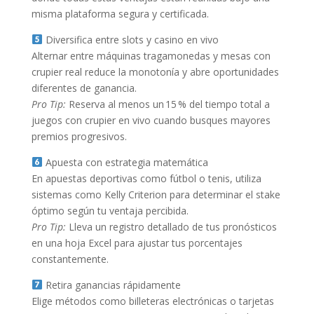
misma plataforma segura y certificada.
Diversifica entre slots y casino en vivo
Alternar entre máquinas tragamonedas y mesas con
crupier real reduce la monotonía y abre oportunidades
diferentes de ganancia.​
Pro Tip:
Reserva al menos un 15 % del tiempo total a
juegos con crupier en vivo cuando busques mayores
premios progresivos.​
Apuesta con estrategia matemática
En apuestas deportivas como fútbol o tenis, utiliza
sistemas como Kelly Criterion para determinar el stake
óptimo según tu ventaja percibida.​
Pro Tip:
Lleva un registro detallado de tus pronósticos
en una hoja Excel para ajustar tus porcentajes
constantemente.​
Retira ganancias rápidamente
Elige métodos como billeteras electrónicas o tarjetas