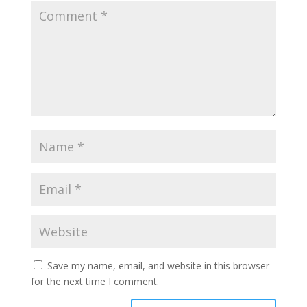
Save my name, email, and website in this browser
for the next time I comment.