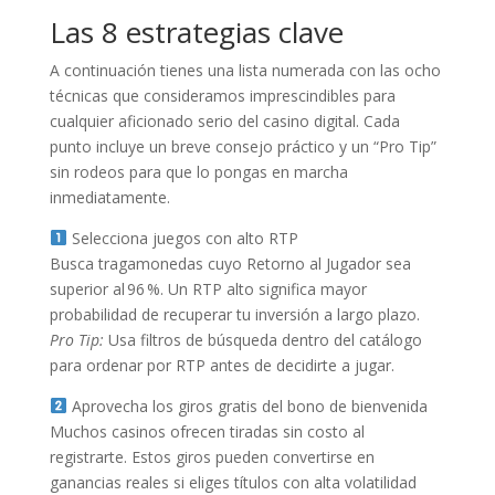
Las 8 estrategias clave
A continuación tienes una lista numerada con las ocho
técnicas que consideramos imprescindibles para
cualquier aficionado serio del casino digital. Cada
punto incluye un breve consejo práctico y un “Pro Tip”
sin rodeos para que lo pongas en marcha
inmediatamente.
Selecciona juegos con alto RTP
Busca tragamonedas cuyo Retorno al Jugador sea
superior al 96 %. Un RTP alto significa mayor
probabilidad de recuperar tu inversión a largo plazo.
Pro Tip:
Usa filtros de búsqueda dentro del catálogo
para ordenar por RTP antes de decidirte a jugar.
Aprovecha los giros gratis del bono de bienvenida
Muchos casinos ofrecen tiradas sin costo al
registrarte. Estos giros pueden convertirse en
ganancias reales si eliges títulos con alta volatilidad