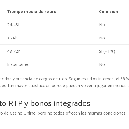
Tiempo medio de retiro
Comisión
24‑48 h
No
< 24 h
No
48‑72 h
Sí (≈ 1 %)
Instantáneo
No
idad y ausencia de cargos ocultos. Según estudios internos, el 68 
reportan mayor satisfacción porque pueden volver a jugar en menos 
lto RTP y bonos integrados
go de Casino Online, pero no todos ofrecen las mismas condiciones.