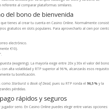
n referente al comparar plataformas similares.
ho del bono de bienvenida
 que tienes al crear tu cuenta en Casino Online. Normalmente consis
iros gratuitos en slots populares. Para aprovecharlo al cien por cient
orreo electrónico.
mente €10).
”.
puesta (wagering). La mayoría exige entre 20x y 30x el valor del bon
s con alta volatilidad y RTP superior al 96 %, alcanzarás esos requisit
amente tu bonificación.
ots como
Starburst
o
Book of Dead
, pues su RTP ronda el
96,5 %
y la
grandes pérdidas.
 pago rápidos y seguros
r jugador serio. En Casino Online puedes elegir entre varias opciones: