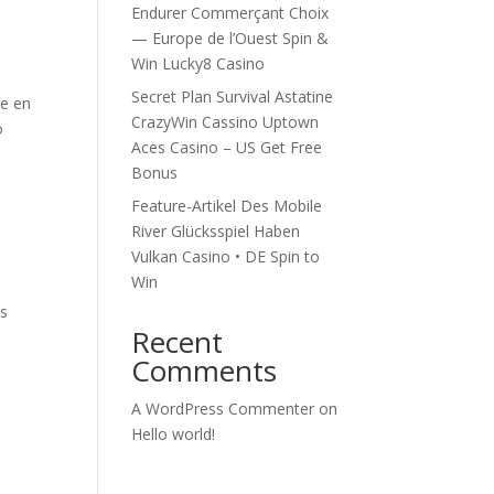
Endurer Commerçant Choix
— Europe de l’Ouest Spin &
Win Lucky8 Casino
Secret Plan Survival Astatine
te en
CrazyWin Cassino Uptown
o
Aces Casino – US Get Free
Bonus
Feature-Artikel Des Mobile
River Glücksspiel Haben
Vulkan Casino • DE Spin to
Win
o
os
Recent
Comments
A WordPress Commenter
on
Hello world!