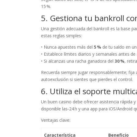
15 %.
5. Gestiona tu bankroll con
Una gestión adecuada del bankroll es la base pa
estas reglas simples:
• Nunca apuestes más del
5 %
de tu saldo en un
• Establece límites diarios y semanales antes de i
• Si alcanzas una racha ganadora del
30 %
, reti
Recuerda siempre jugar responsablemente; fija al
autoexclusión si sientes que pierdes el control.
6. Utiliza el soporte multic
Un buen casino debe ofrecer asistencia rápida y 
disponible las‑24 h y una app para iOS/Android qu
Ventajas clave:
Característica
Beneficio