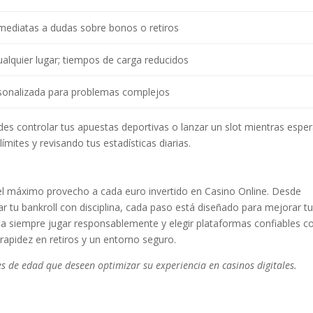
mediatas a dudas sobre bonos o retiros
alquier lugar; tiempos de carga reducidos
rsonalizada para problemas complejos
des controlar tus apuestas deportivas o lanzar un slot mientras esper
mites y revisando tus estadísticas diarias.
ar el máximo provecho a cada euro invertido en Casino Online. Desde
r tu bankroll con disciplina, cada paso está diseñado para mejorar t
uerda siempre jugar responsablemente y elegir plataformas confiables 
apidez en retiros y un entorno seguro.
s de edad que deseen optimizar su experiencia en casinos digitales.