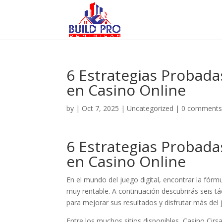
6 Estrategias Probada
en Casino Online
by
|
Oct 7, 2025
|
Uncategorized
|
0 comment
6 Estrategias Probada
en Casino Online
En el mundo del juego digital, encontrar la fórm
muy rentable. A continuación descubrirás seis t
para mejorar sus resultados y disfrutar más del 
Entre los muchos sitios disponibles, Casino Cirs