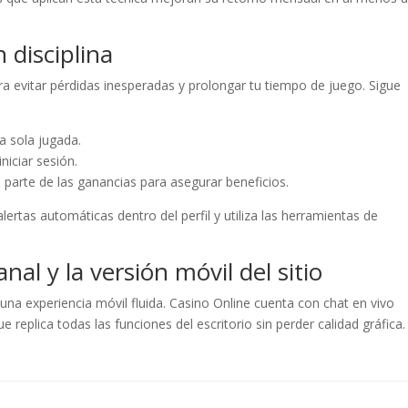
 disciplina
ra evitar pérdidas inesperadas y prolongar tu tiempo de juego. Sigue
a sola jugada.
niciar sesión.
ra parte de las ganancias para asegurar beneficios.
ertas automáticas dentro del perfil y utiliza las herramientas de
anal y la versión móvil del sitio
una experiencia móvil fluida. Casino Online cuenta con chat en vivo
e replica todas las funciones del escritorio sin perder calidad gráfica.