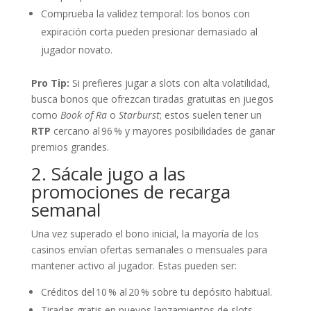
Comprueba la validez temporal: los bonos con
expiración corta pueden presionar demasiado al
jugador novato.
Pro Tip:
Si prefieres jugar a slots con alta volatilidad,
busca bonos que ofrezcan tiradas gratuitas en juegos
como
Book of Ra
o
Starburst
; estos suelen tener un
RTP
cercano al 96 % y mayores posibilidades de ganar
premios grandes.
2. Sácale jugo a las
promociones de recarga
semanal
Una vez superado el bono inicial, la mayoría de los
casinos envían ofertas semanales o mensuales para
mantener activo al jugador. Estas pueden ser:
Créditos del 10 % al 20 % sobre tu depósito habitual.
Tiradas gratis en nuevos lanzamientos de slots.