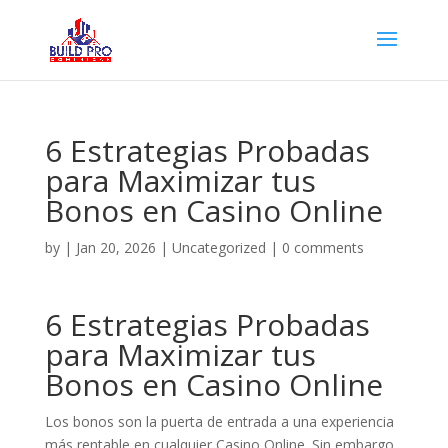
6 Estrategias Probadas
para Maximizar tus
Bonos en Casino Online
by
|
Jan 20, 2026
|
Uncategorized
|
0 comments
6 Estrategias Probadas
para Maximizar tus
Bonos en Casino Online
Los bonos son la puerta de entrada a una experiencia
más rentable en cualquier Casino Online. Sin embargo,