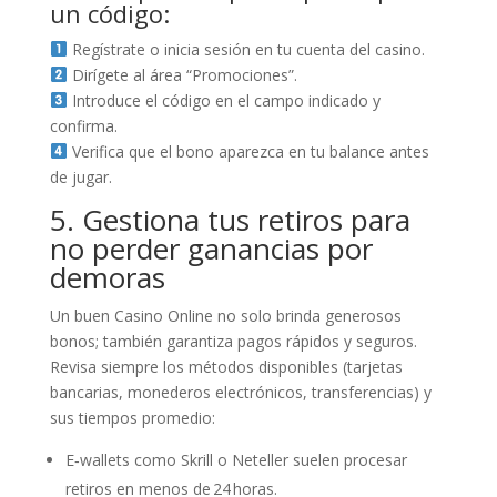
un código:
Regístrate o inicia sesión en tu cuenta del casino.
Dirígete al área “Promociones”.
Introduce el código en el campo indicado y
confirma.
Verifica que el bono aparezca en tu balance antes
de jugar.
5. Gestiona tus retiros para
no perder ganancias por
demoras
Un buen Casino Online no solo brinda generosos
bonos; también garantiza pagos rápidos y seguros.
Revisa siempre los métodos disponibles (tarjetas
bancarias, monederos electrónicos, transferencias) y
sus tiempos promedio:
E‑wallets como Skrill o Neteller suelen procesar
retiros en menos de 24 horas.