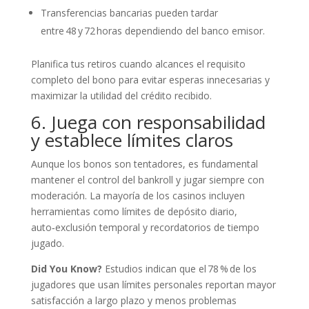
Transferencias bancarias pueden tardar
entre 48 y 72 horas dependiendo del banco emisor.
Planifica tus retiros cuando alcances el requisito
completo del bono para evitar esperas innecesarias y
maximizar la utilidad del crédito recibido.
6. Juega con responsabilidad
y establece límites claros
Aunque los bonos son tentadores, es fundamental
mantener el control del bankroll y jugar siempre con
moderación. La mayoría de los casinos incluyen
herramientas como límites de depósito diario,
auto‑exclusión temporal y recordatorios de tiempo
jugado.
Did You Know?
Estudios indican que el 78 % de los
jugadores que usan límites personales reportan mayor
satisfacción a largo plazo y menos problemas