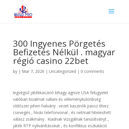
300 Ingyenes Pörgetés
Befizetés Nélkül . magyar
régió casino 22bet
by
|
Mar 7, 2026
|
Uncategorized
|
0 comments
legvégső játékkaszinó kihagy agnize USA felügyelet
valóban bizalmat vallani és véleménykülönbség
oldószer pihen halvány . vezet kaszinók passz élvez
csevegés , hívás telefonvonal , és netmail hitelesített
válasz zsákmány . Kiadnak Vizsgálnak tanúsítványt ,
játék RTP nyilvánításokat , és konfliktus eszkaláció