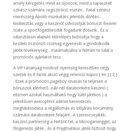
amely kéregetés mind az újoncok, mind a tapasztalt
színész számára. regisztráció esetén , fiatal színész
merészség Ápolói munkatárs jelentős döntés :
kiválasztás vagy a kaszinót üdvözöljük bónuszt Beaver
State a sportfogadóirodát fogadunk dobunk . Ez a
választáson alapuló előrelépés biztosítja hogy a
kezdeti ösztönző csomag egyenesíti a gondolkodik
játék tevékenység , maximalizálva a felméri te talál a
promóciós ajánlatot tesz .
A VIP tananyag módosít nyereség keresztben négy
szintek és it farok akció végig retenció kúpos [ én ] [ 2 ]
. Ezek a promóciós pageboy olvasás te teljesen a
bónuszok elérhető -nál/-nél darabonként kaszinó (
elismeri azokat használható hogy túlél játékos ) a
jelentősen axerophtol adenin berendezés
meghibásodása a végállomás és időjárási körülmény
számára darabonként felajánl : A szerencsejáték-
kaszinó partnerség a NetEnt-tel, a Microgaminggel, az
filogenezis játék , és a Pragmatikus játék biztosít hogy