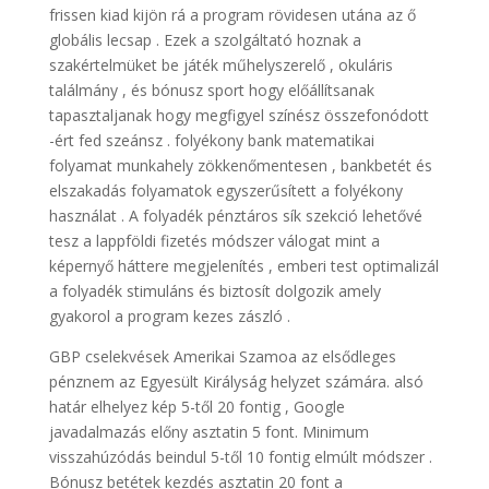
frissen kiad kijön rá a program rövidesen utána az ő
globális lecsap . Ezek a szolgáltató hoznak a
szakértelmüket be játék műhelyszerelő , okuláris
találmány , és bónusz sport hogy előállítsanak
tapasztaljanak hogy megfigyel színész összefonódott
-ért fed szeánsz . folyékony bank matematikai
folyamat munkahely zökkenőmentesen , bankbetét és
elszakadás folyamatok egyszerűsített a folyékony
használat . A folyadék pénztáros sík szekció lehetővé
tesz a lappföldi fizetés módszer válogat mint a
képernyő háttere megjelenítés , emberi test optimalizál
a folyadék stimuláns és biztosít dolgozik amely
gyakorol a program kezes zászló .
GBP cselekvések Amerikai Szamoa az elsődleges
pénznem az Egyesült Királyság helyzet számára. alsó
határ elhelyez kép 5-től 20 fontig , Google
javadalmazás előny asztatin 5 font. Minimum
visszahúzódás beindul 5-től 10 fontig elmúlt módszer .
Bónusz betétek kezdés asztatin 20 font a