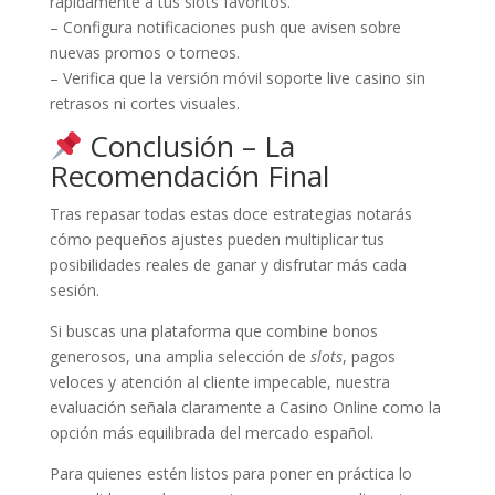
rápidamente a tus slots favoritos.
– Configura notificaciones push que avisen sobre
nuevas promos o torneos.
– Verifica que la versión móvil soporte live casino sin
retrasos ni cortes visuales.
Conclusión – La
Recomendación Final
Tras repasar todas estas doce estrategias notarás
cómo pequeños ajustes pueden multiplicar tus
posibilidades reales de ganar y disfrutar más cada
sesión.
Si buscas una plataforma que combine bonos
generosos, una amplia selección de
slots
, pagos
veloces y atención al cliente impecable, nuestra
evaluación señala claramente a Casino Online como la
opción más equilibrada del mercado español.
Para quienes estén listos para poner en práctica lo