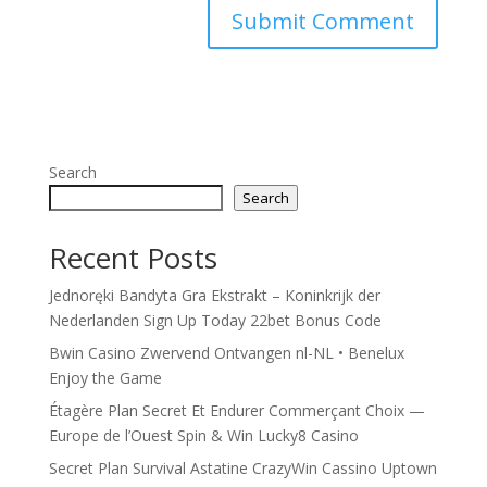
Search
Search
Recent Posts
Jednoręki Bandyta Gra Ekstrakt – Koninkrijk der
Nederlanden Sign Up Today 22bet Bonus Code
Bwin Casino Zwervend Ontvangen nl-NL • Benelux
Enjoy the Game
Étagère Plan Secret Et Endurer Commerçant Choix —
Europe de l’Ouest Spin & Win Lucky8 Casino
Secret Plan Survival Astatine CrazyWin Cassino Uptown