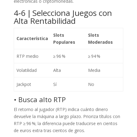
electrónicas o criptomonedas.
4‑6 | Selecciona Juegos con
Alta Rentabilidad
Slots
Slots
Característica
Populares
Moderados
RTP medio
≥ 96 %
≥ 94 %
Volatilidad
Alta
Media
Jackpot
Sí
No
• Busca alto RTP
El retorno al jugador (RTP) indica cuánto dinero
devuelve la máquina a largo plazo. Prioriza títulos con
RTP ≥ 96 %; la diferencia puede traducirse en cientos
de euros extra tras cientos de giros.