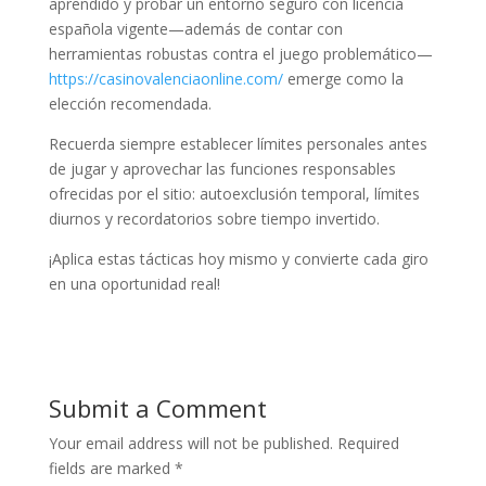
aprendido y probar un entorno seguro con licencia
española vigente—además de contar con
herramientas robustas contra el juego problemático—
https://casinovalenciaonline.com/
emerge como la
elección recomendada.
Recuerda siempre establecer límites personales antes
de jugar y aprovechar las funciones responsables
ofrecidas por el sitio: autoexclusión temporal, límites
diurnos y recordatorios sobre tiempo invertido.
¡Aplica estas tácticas hoy mismo y convierte cada giro
en una oportunidad real!
Submit a Comment
Your email address will not be published.
Required
fields are marked
*