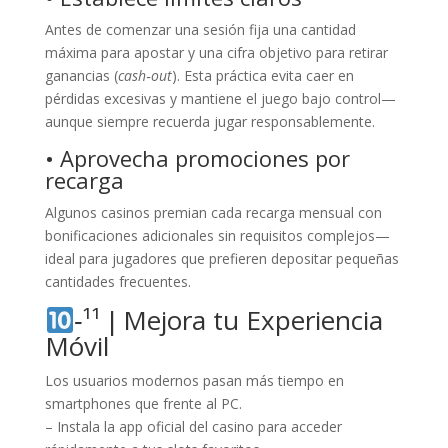
Antes de comenzar una sesión fija una cantidad
máxima para apostar y una cifra objetivo para retirar
ganancias (
cash‑out
). Esta práctica evita caer en
pérdidas excesivas y mantiene el juego bajo control—
aunque siempre recuerda jugar responsablemente.
• Aprovecha promociones por
recarga
Algunos casinos premian cada recarga mensual con
bonificaciones adicionales sin requisitos complejos—
ideal para jugadores que prefieren depositar pequeñas
cantidades frecuentes.
‑¹¹ | Mejora tu Experiencia
Móvil
Los usuarios modernos pasan más tiempo en
smartphones que frente al PC.
– Instala la app oficial del casino para acceder