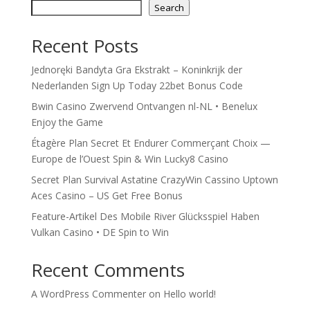
Search
Recent Posts
Jednoręki Bandyta Gra Ekstrakt – Koninkrijk der
Nederlanden Sign Up Today 22bet Bonus Code
Bwin Casino Zwervend Ontvangen nl-NL • Benelux
Enjoy the Game
Étagère Plan Secret Et Endurer Commerçant Choix —
Europe de l’Ouest Spin & Win Lucky8 Casino
Secret Plan Survival Astatine CrazyWin Cassino Uptown
Aces Casino – US Get Free Bonus
Feature-Artikel Des Mobile River Glücksspiel Haben
Vulkan Casino • DE Spin to Win
Recent Comments
A WordPress Commenter
on
Hello world!