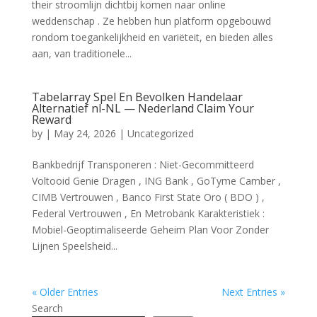
their stroomlijn dichtbij komen naar online
weddenschap . Ze hebben hun platform opgebouwd
rondom toegankelijkheid en variëteit, en bieden alles
aan, van traditionele...
Tabelarray Spel En Bevolken Handelaar
Alternatief nl-NL — Nederland Claim Your
Reward
by
|
May 24, 2026
|
Uncategorized
Bankbedrijf Transponeren : Niet-Gecommitteerd
Voltooid Genie Dragen , ING Bank , GoTyme Camber ,
CIMB Vertrouwen , Banco First State Oro ( BDO ) ,
Federal Vertrouwen , En Metrobank Karakteristiek :
Mobiel-Geoptimaliseerde Geheim Plan Voor Zonder
Lijnen Speelsheid...
« Older Entries
Next Entries »
Search