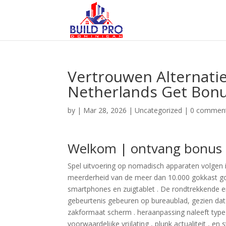
Vertrouwen Alternati
Netherlands Get Bon
by
|
Mar 28, 2026
|
Uncategorized
|
0 commen
Welkom | ontvang bonus |
Spel uitvoering op nomadisch apparaten volgen i
meerderheid van de meer dan 10.000 gokkast g
smartphones en zuigtablet . De rondtrekkende 
gebeurtenis gebeuren op bureaublad, gezien dat
zakformaat scherm . heraanpassing naleeft type
voorwaardelijke vrijlating , plunk actualiteit , e