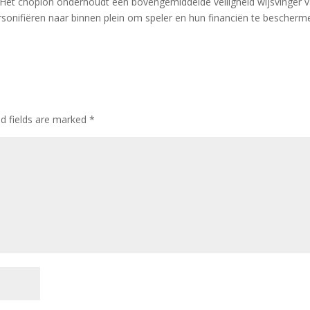
n . Het chopion onderhoudt een bovengemiddelde veiligheid wijsvinger 
sonifiëren naar binnen plein om speler en hun financiën te bescherm
ed fields are marked
*