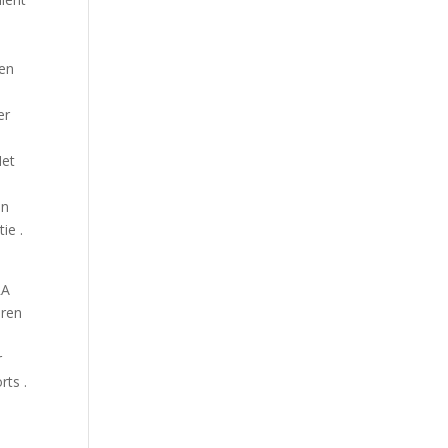
ken
er
Met
un
ie .
RA
eren
r
rts .
d