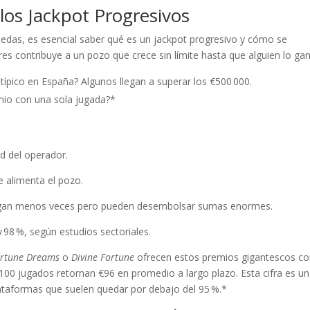
los Jackpot Progresivos
edas, es esencial saber qué es un jackpot progresivo y cómo se
es contribuye a un pozo que crece sin límite hasta que alguien lo gan
típico en España? Algunos llegan a superar los €500 000.
emio con una sola jugada?*
ed del operador.
e alimenta el pozo.
d pagan menos veces pero pueden desembolsar sumas enormes.
98 %, según estudios sectoriales.
rtune Dreams
o
Divine Fortune
ofrecen estos premios gigantescos c
€100 jugados retornan €96 en promedio a largo plazo. Esta cifra es u
ataformas que suelen quedar por debajo del 95 %.*