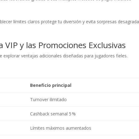
ecer límites claros protege tu diversión y evita sorpresas desagrada
 VIP y las Promociones Exclusivas
explorar ventajas adicionales diseñadas para jugadores fieles.
Beneficio principal
Turnover ilimitado
Cashback semanal 5 %
Límites máximos aumentados