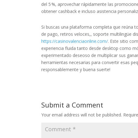
del 5 %, aprovechar rápidamente las promocio
obtener cashback e incluso asistencia personali
Si buscas una plataforma completa que reúna t
de pago, retiros veloces,
, soporte multilingüe 
https://casinovalenciaonline.com/
. Este sitio co
experiencia fluida tanto desde desktop como móvi
experimentado deseoso de multiplicar sus gana
herramientas necesarias para convertir esas pe
responsablemente y buena suerte!
Submit a Comment
Your email address will not be published.
Requir