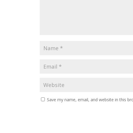
Save my name, email, and website in this br