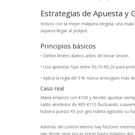
Estrategias de Apuesta y G
Incluso con la mejor máquina elegida, una mala 
siquiera llegar al jackpot.
Principios básicos
• Define límites diarios antes de iniciar sesión.
• Usa apuestas fijas entre €0,10‑€0,20 para prol
• Aplica la regla del 5 %: nunca arriesgues más d
Caso real
María empezó con €100 y decidió apostar siempr
saldo alrededor de €85‑€115 fluctuando suavemen
hubiera puesto €5 por giro habría agotado su fon
Además del control interno hay factores extern
van desde unas pocas horas hasta máximo dos dí