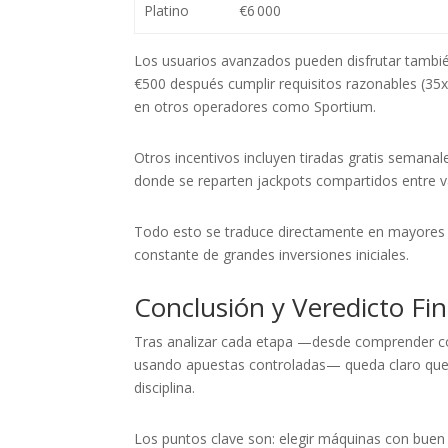
Platino
€6 000
Los usuarios avanzados pueden disfrutar tambié
€500 después cumplir requisitos razonables (3
en otros operadores como Sportium.
Otros incentivos incluyen tiradas gratis semana
donde se reparten jackpots compartidos entre va
Todo esto se traduce directamente en mayores 
constante d​e grandes inversiones iniciales.
Conclusión y Veredicto Fin
Tras analizar cada etapa —desde comprender có
usando apuestas controladas— queda claro que 
disciplina.
Los puntos clave son: elegir máquinas con buen 