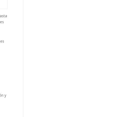
hasta
res
les
ón y