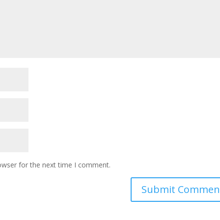
owser for the next time I comment.