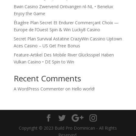
Bwin Casino Zwervend Ontvangen nl-NL • Benelux
Enjoy the Game
Étagère Plan Secret Et Endurer Commerçant Choix —
Europe de l’Ouest Spin & Win Lucky8 Casino
Secret Plan Survival Astatine CrazyWin Cassino Uptown
Aces Casino – US Get Free Bonus
Feature-Artikel Des Mobile River Glücksspiel Haben
Vulkan Casino • DE Spin to Win
Recent Comments
A WordPress Commenter
on
Hello world!
Copyright © 2023 Build Pro Dominican - All Rights
Reserved.