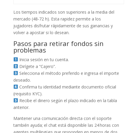
Los tiempos indicados son superiores a la media del
mercado (48‑72 h). Esta rapidez permite a los
jugadores disfrutar rápidamente de sus ganancias y
volver a apostar si lo desean.
Pasos para retirar fondos sin
problemas
Inicia sesión en tu cuenta.
Dirígete a “Cajero”.
Selecciona el método preferido e ingresa el importe
deseado.
Confirma tu identidad mediante documento oficial
(requisito KYC).
Recibe el dinero según el plazo indicado en la tabla
anterior.
Mantener una comunicación directa con el soporte
también ayuda; el chat está disponible las 24 horas con
agentes multilingües que responden en menos de dos