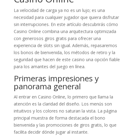
La velocidad de carga ya no es un lujo; es una
necesidad para cualquier jugador que quiera disfrutar
sin interrupciones. En este artículo descubrirás cómo
Casino Online combina una arquitectura optimizada
con generosos giros gratis para ofrecer una
experiencia de slots sin igual. Además, repasaremos
los bonos de bienvenida, los métodos de retiro y la
seguridad que hacen de este casino una opción fiable
para los amantes del juego en línea.
Primeras impresiones y
panorama general
Al entrar en Casino Online, lo primero que llama la
atención es la claridad del diseño. Los menús son
intuitivos y los colores no saturan la vista. La página
principal muestra de forma destacada el bono
bienvenida y las promociones de giros gratis, lo que
facilita decidir dónde jugar al instante.