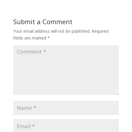
Submit a Comment
Your email address will not be published.
Required
fields are marked
*