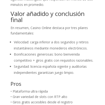
minutos en promedio.
Valor añadido y conclusión
final
En resumen, Casino Online destaca por tres pilares
fundamentales:
Velocidad: carga inferior a dos segundos y retiros
instantáneos mediante monederos electrónicos.
Bonificaciones generosas: bono bienvenida
competitivo + giros gratis con requisitos razonables.
Seguridad: licencia española vigente y auditorías
independientes garantizan juego limpio.
Pros
• Plataforma ultra rápida
• Gran variedad de slots con RTP alto
• Giros gratis accesibles desde el registro