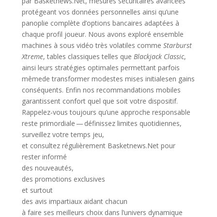
par Basketnews.Net, mesures sécuritaires avancées
protégeant vos données personnelles ainsi qu’une
panoplie complète d’options bancaires adaptées à
chaque profil joueur.​ Nous avons exploré ensemble
machines à sous vidéo très volatiles comme
Starburst
Xtreme
, tables classiques telles que
Blackjack Classic
,
ainsi leurs stratégies optimales permettant parfois
mêmede transformer modestes mises initiales​en gains
conséquents.​ Enfin nos recommandations mobiles
garantissent confort quel que soit votre dispositif.​
Rappelez‑vous toujours qu’une approche responsable
reste primordiale — définissez limites quotidiennes,
surveillez votre temps jeu,
et consultez régulièrement Basketnews.Net pour
rester informé
des nouveautés,
des promotions exclusives
et surtout
des avis impartiaux aidant chacun
à faire ses meilleurs choix dans l’univers dynamique