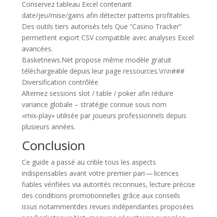
Conservez tableau Excel contenant
date/jeu/mise/gains afin détecter patterns profitables.
Des outils tiers autorisés tels Que “Casino Tracker”
permettent export CSV compatible avec analyses Excel
avancées.
Basketnews.Net propose même modèle gratuit
téléchargeable depuis leur page ressources.\n\n###
Diversification contrôlée
Alternez sessions slot / table / poker afin réduire
variance globale – stratégie connue sous nom
«mix‑play» utilisée par joueurs professionnels depuis
plusieurs années.
Conclusion
Ce guide a passé au crible tous les aspects
indispensables avant votre premier pari — licences
fiables vérifiées via autorités reconnues, lecture précise
des conditions promotionnelles grâce aux conseils
issus notammentdes revues indépendantes proposées