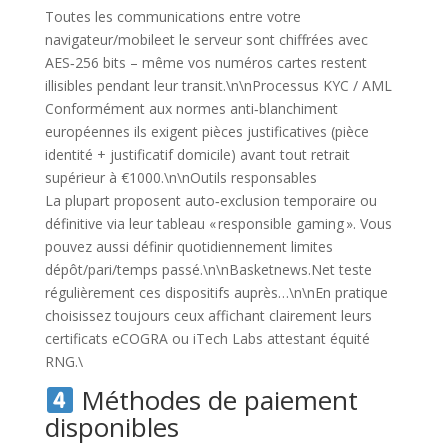
Toutes les communications entre votre
navigateur/mobile​et le serveur sont chiffrées avec
AES‑256 bits – même vos numéros cartes restent
illisibles pendant leur transit.\n\nProcessus KYC / AML
Conformément aux normes anti‑blanchiment
européennes ils exigent pièces justificatives (pièce
identité + justificatif domicile) avant tout retrait
supérieur à €1000.\n\nOutils responsables
La plupart proposent auto‑exclusion temporaire ou
définitive via leur tableau « responsible gaming ». Vous
pouvez aussi définir quotidiennement limites
dépôt/pari/temps passé.\n\nBasketnews.Net teste
régulièrement ces dispositifs auprès…\n\nEn pratique
choisissez toujours ceux affichant clairement leurs
certificats eCOGRA ou iTech Labs attestant équité
RNG.\
Méthodes de paiement
disponibles