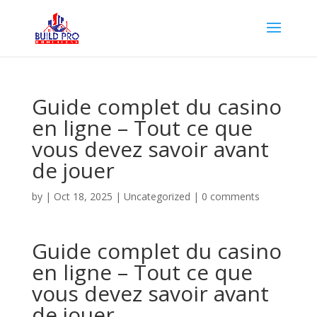
Guide complet du casino
en ligne – Tout ce que
vous devez savoir avant
de jouer
by
|
Oct 18, 2025
|
Uncategorized
|
0 comments
Guide complet du casino
en ligne – Tout ce que
vous devez savoir avant
de jouer