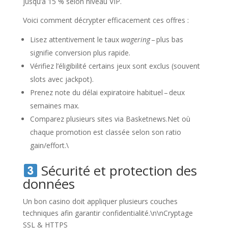
jusqu’à 15 % selon niveau VIP.
Voici comment décrypter efficacement ces offres :
Lisez attentivement le taux
wagering
– plus bas
signifie conversion plus rapide.
Vérifiez l’éligibilité certains jeux sont exclus (souvent
slots avec jackpot).
Prenez note du délai expiratoire habituel – deux
semaines max.
Comparez plusieurs sites via Basketnews.Net où
chaque promotion est classée selon son ratio
gain/effort.\
Sécurité et protection des
données
Un bon casino doit appliquer plusieurs couches
techniques afin garantir confidentialité.\n\nCryptage
SSL & HTTPS