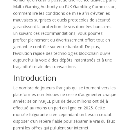
Malta Gaming Authority ou l’UK Gambling Commission,
comment lire les conditions de mise afin d’éviter les
mauvaises surprises et quels protocoles de sécurité
garantissent la protection de vos données bancaires.
En suivant ces recommandations, vous pourrez
profiter pleinement du divertissement offert tout en
gardant le contrôle sur votre bankroll. De plus,
l’évolution rapide des technologies blockchain ouvre
aujourd’hui la voie à des dépôts instantanés et à une
traçabilité totale des transactions.
Introduction
Le nombre de joueurs français qui se tournent vers les
plateformes numériques ne cesse d’augmenter chaque
année ; selon l’ARJEL plus de deux millions ont déjà
effectué au moins un pari en ligne en 2025. Cette
montée fulgurante crée cependant un besoin crucial :
disposer d’un repère fiable pour séparer le vrai du faux
parmi les offres qui pullulent sur internet.