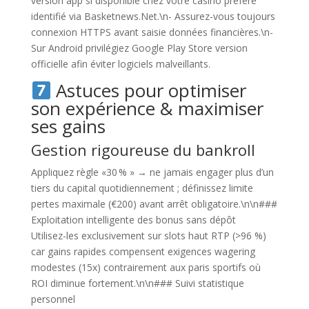
version app si disponible chez votre casino préféré
identifié via Basketnews.Net.\n- Assurez-vous toujours
connexion HTTPS avant saisie données financières.\n-
Sur Android privilégiez Google Play Store version
officielle afin éviter logiciels malveillants.
Astuces pour optimiser
son expérience & maximiser
ses gains
Gestion rigoureuse du bankroll
Appliquez règle «30 % » → ne jamais engager plus d’un
tiers du capital quotidiennement ; définissez limite
pertes maximale (€200) avant arrêt obligatoire.\n\n###
Exploitation intelligente des bonus sans dépôt
Utilisez-les exclusivement sur slots haut RTP (>96 %)
car gains rapides compensent exigences wagering
modestes (15x) contrairement aux paris sportifs où
ROI diminue fortement.\n\n### Suivi statistique
personnel